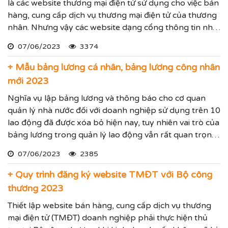
là các website thương mại điện tử sử dụng cho việc bán
hàng, cung cấp dịch vụ thương mại điện tử của thương
nhân. Nhưng vậy các website dạng cổng thông tin như
mạng xã hội, trang thông tin điện tử tổng hợp không
07/06/2023
3374
phải đăng ký với Bộ công thương.
+ Mẫu bảng lương cá nhân, bảng lương công nhân
mới 2023
Nghĩa vụ lập bảng lương và thông báo cho cơ quan
quản lý nhà nước đối với doanh nghiệp sử dụng trên 10
lao động đã được xóa bỏ hiện nay, tuy nhiên vai trò của
bảng lương trong quản lý lao động vẫn rất quan trọng.
Cùng Luật Trí Nam tìm hiểu bảng lương là gì, và mẫu
07/06/2023
2385
bảng lương cá nhân và bảng lương công nhân có gì
đặc biệt theo quy định hiện hành.
+ Quy trình đăng ký website TMĐT với Bộ công
thương 2023
Thiết lập website bán hàng, cung cấp dịch vụ thương
mại điện tử (TMĐT) doanh nghiệp phải thực hiện thủ