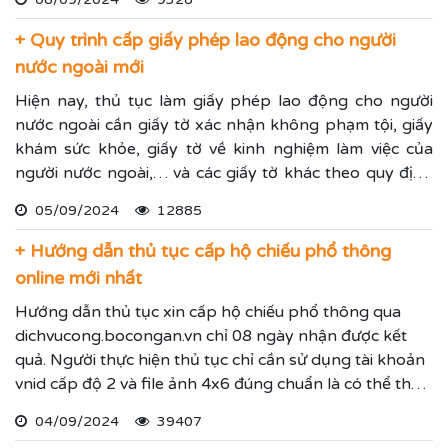
quy định mới nhất.
+ Quy trình cấp giấy phép lao động cho người
nước ngoài mới
Hiện nay, thủ tục làm giấy phép lao động cho người
nước ngoài cần giấy tờ xác nhận không phạm tội, giấy
khám sức khỏe, giấy tờ về kinh nghiệm làm việc của
người nước ngoài,… và các giấy tờ khác theo quy định
tại nghị định 152/2020/NĐ-CP được sửa đổi bởi nghị
05/09/2024
12885
định 70/2023/NĐ-CP. Luật Trí Nam hướng dẫn quy
trình cấp giấy phép lao động mới nhất để mọi người
+ Hướng dẫn thủ tục cấp hộ chiếu phổ thông
tham khảo.
online mới nhất
Hướng dẫn thủ tục xin cấp hộ chiếu phổ thông qua
dichvucong.bocongan.vn chỉ 08 ngày nhận được kết
quả. Người thực hiện thủ tục chỉ cần sử dụng tài khoản
vnid cấp độ 2 và file ảnh 4x6 đúng chuẩn là có thể thực
hiện nộp hồ sơ online
04/09/2024
39407