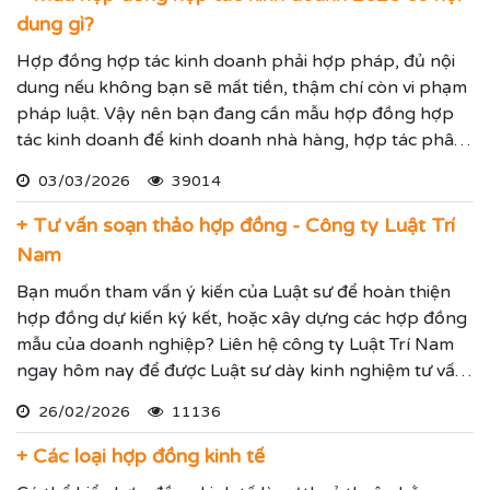
dung gì?
Hợp đồng hợp tác kinh doanh phải hợp pháp, đủ nội
dung nếu không bạn sẽ mất tiền, thậm chí còn vi phạm
pháp luật. Vậy nên bạn đang cần mẫu hợp đồng hợp
tác kinh doanh để kinh doanh nhà hàng, hợp tác phân
bán hàng hoặc cung ứng dịch vụ, hay liên kết kinh
03/03/2026
39014
doanh hãy xem quy định mới về hợp đồng hợp tác kinh
doanh dưới đây.
+ Tư vấn soạn thảo hợp đồng - Công ty Luật Trí
Nam
Bạn muốn tham vấn ý kiến của Luật sư để hoàn thiện
hợp đồng dự kiến ký kết, hoặc xây dựng các hợp đồng
mẫu của doanh nghiệp? Liên hệ công ty Luật Trí Nam
ngay hôm nay để được Luật sư dày kinh nghiệm tư vấn
soạn thảo hợp đồng hoặc rà soát chỉnh sửa hợp đồng
26/02/2026
11136
đảm bảo chặt chẽ và hợp lý nhất.
+ Các loại hợp đồng kinh tế