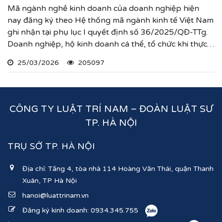
Mã ngành nghề kinh doanh của doanh nghiệp hiện
nay đăng ký theo Hệ thống mã ngành kinh tế Việt Nam
ghi nhận tại phụ lục I quyết định số 36/2025/QĐ-TTg.
Doanh nghiệp, hộ kinh doanh cá thể, tổ chức khi thực
hiện thủ tục đăng ký kinh doanh, đăng ký hoạt động
25/03/2026
205097
ghi nhận lĩnh vực hoạt động, ngành nghề kinh doanh
theo hệ thống mã ngành kinh tế chúng tôi vừa nêu.
CÔNG TY LUẬT TRÍ NAM – ĐOÀN LUẬT SƯ
TP. HÀ NỘI
TRỤ SỞ TP. HÀ NỘI
Địa chỉ: Tầng 4, tòa nhà 114 Hoàng Văn Thái, quận Thanh
Xuân, TP Hà Nội
hanoi@luattrinam.vn
Đăng ký kinh doanh:
0934.345.755