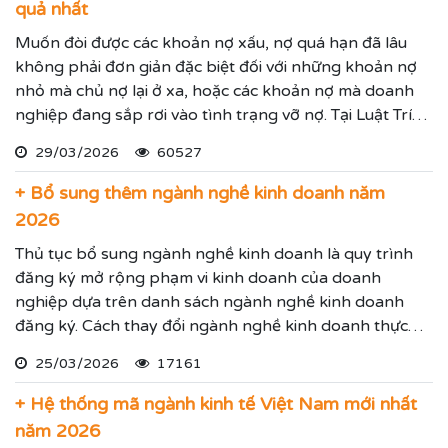
quả nhất
Muốn đòi được các khoản nợ xấu, nợ quá hạn đã lâu
không phải đơn giản đặc biệt đối với những khoản nợ
nhỏ mà chủ nợ lại ở xa, hoặc các khoản nợ mà doanh
nghiệp đang sắp rơi vào tình trạng vỡ nợ. Tại Luật Trí
Nam chúng tôi chuyên dịch vụ luật sư đại diện giải
29/03/2026
60527
quyết các tranh chấp kinh tế hiệu quả đảm bảo sẽ giúp
thực hiện các yêu cầu mà Quý vị đưa ra.
+ Bổ sung thêm ngành nghề kinh doanh năm
2026
Thủ tục bổ sung ngành nghề kinh doanh là quy trình
đăng ký mở rộng phạm vi kinh doanh của doanh
nghiệp dựa trên danh sách ngành nghề kinh doanh
đăng ký. Cách thay đổi ngành nghề kinh doanh thực
hiện theo hướng dẫn dưới đây.
25/03/2026
17161
+ Hệ thống mã ngành kinh tế Việt Nam mới nhất
năm 2026