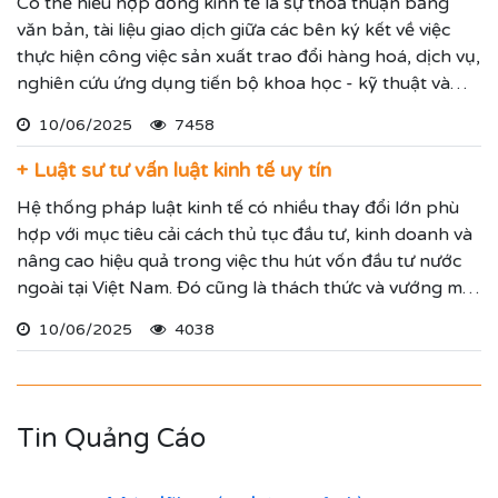
Có thể hiểu hợp đồng kinh tế là sự thoả thuận bằng
văn bản, tài liệu giao dịch giữa các bên ký kết về việc
thực hiện công việc sản xuất trao đổi hàng hoá, dịch vụ,
nghiên cứu ứng dụng tiến bộ khoa học - kỹ thuật và
các thoả thuận khác có mục đích kinh doanh với sự quy
10/06/2025
7458
định rõ ràng về quyền và nghĩa vụ của mỗi bên để xây
dựng và thực hiện kế hoạch của mình.
+ Luật sư tư vấn luật kinh tế uy tín
Hệ thống pháp luật kinh tế có nhiều thay đổi lớn phù
hợp với mục tiêu cải cách thủ tục đầu tư, kinh doanh và
nâng cao hiệu quả trong việc thu hút vốn đầu tư nước
ngoài tại Việt Nam. Đó cũng là thách thức và vướng mắc
mỗi thương nhân, doanh nghiệp, hộ kinh doanh có thể
10/06/2025
4038
đối diện. Quý vị khi có nhu cầu tư vấn pháp luật kinh tế
hãy liên hệ Luật sư công ty Luật Trí Nam để được hỗ trợ
tốt nhất.
Tin Quảng Cáo