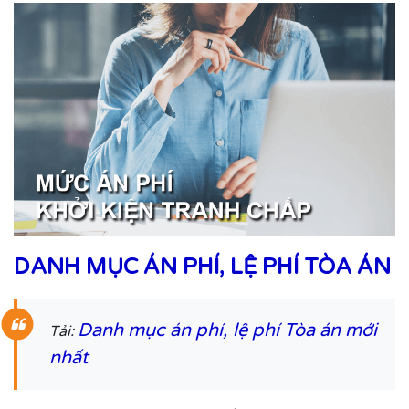
DANH MỤC ÁN PHÍ, LỆ PHÍ TÒA ÁN
Danh mục án phí, lệ phí Tòa án mới
Tải:
nhất