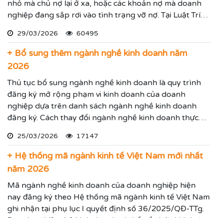
nhỏ mà chủ nợ lại ở xa, hoặc các khoản nợ mà doanh
nghiệp đang sắp rơi vào tình trạng vỡ nợ. Tại Luật Trí
Nam chúng tôi chuyên dịch vụ luật sư đại diện giải
29/03/2026
60495
quyết các tranh chấp kinh tế hiệu quả đảm bảo sẽ giúp
thực hiện các yêu cầu mà Quý vị đưa ra.
+ Bổ sung thêm ngành nghề kinh doanh năm
2026
Thủ tục bổ sung ngành nghề kinh doanh là quy trình
đăng ký mở rộng phạm vi kinh doanh của doanh
nghiệp dựa trên danh sách ngành nghề kinh doanh
đăng ký. Cách thay đổi ngành nghề kinh doanh thực
hiện theo hướng dẫn dưới đây.
25/03/2026
17147
+ Hệ thống mã ngành kinh tế Việt Nam mới nhất
năm 2026
Mã ngành nghề kinh doanh của doanh nghiệp hiện
nay đăng ký theo Hệ thống mã ngành kinh tế Việt Nam
ghi nhận tại phụ lục I quyết định số 36/2025/QĐ-TTg.