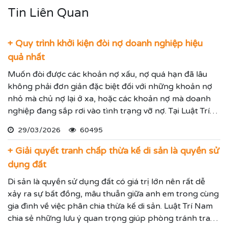
Tin Liên Quan
+ Quy trình khởi kiện đòi nợ doanh nghiệp hiệu
quả nhất
Muốn đòi được các khoản nợ xấu, nợ quá hạn đã lâu
không phải đơn giản đặc biệt đối với những khoản nợ
nhỏ mà chủ nợ lại ở xa, hoặc các khoản nợ mà doanh
nghiệp đang sắp rơi vào tình trạng vỡ nợ. Tại Luật Trí
Nam chúng tôi chuyên dịch vụ luật sư đại diện giải
29/03/2026
60495
quyết các tranh chấp kinh tế hiệu quả đảm bảo sẽ giúp
thực hiện các yêu cầu mà Quý vị đưa ra.
+ Giải quyết tranh chấp thừa kế di sản là quyền sử
dụng đất
Di sản là quyền sử dụng đất có giá trị lớn nên rất dễ
xảy ra sự bất đồng, mâu thuẫn giữa anh em trong cùng
gia đình về việc phân chia thừa kế di sản. Luật Trí Nam
chia sẻ những lưu ý quan trọng giúp phòng tránh tranh