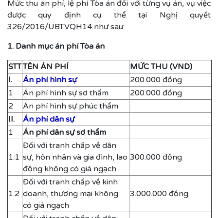
Mức thu án phí, lệ phí Tòa án đối với từng vụ án, vụ việc
được quy định cụ thể tại Nghị quyết
326/2016/UBTVQH14 như sau:
1. Danh mục án phí Tòa án
STT
TÊN ÁN PHÍ
MỨC THU (VND)
I.
Án phí hình sự
200.000 đồng
1
Án phí hình sự sơ thẩm
200.000 đồng
2
Án phí hình sự phúc thẩm
II.
Án phí dân sự
1
Án phí dân sự sơ thẩm
Đối với tranh chấp về dân
1.1
sự, hôn nhân và gia đình, lao
300.000 đồng
động không có giá ngạch
Đối với tranh chấp về kinh
1.2
doanh, thương mại không
3.000.000 đồng
có giá ngạch