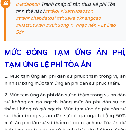
@lsdaoson
Tranh chấp di sản thừa kế phí Tòa
tính thế nào?
#trảlời
#luatsudaoson
#tranhchapdatdai
#thuake
#khangcao
#luatsutuvan
#xuhuong
♬ nhạc nền - Ls Đào
Sơn
MỨC ĐÓNG TẠM ỨNG ÁN PHÍ,
TẠM ỨNG LỆ PHÍ TÒA ÁN
1. Mức tạm ứng án phí dân sự phúc thẩm trong vụ án
hình sự bằng mức tạm ứng án phí dân sự phúc thẩm.
2. Mức tạm ứng án phí dân sự sơ thẩm trong vụ án dân
sự không có giá ngạch bằng mức án phí dân sự sơ
thẩm không có giá ngạch. Mức tạm ứng án phí dân sự
sơ thẩm trong vụ án dân sự có giá ngạch bằng 50%
mức án phí dân sự sơ thẩm có giá ngạch mà Tòa án dự
tính theo giá trị tài sản có tranh chấp do đương sự yêu