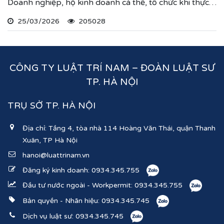
Doanh nghiệp, hộ kinh doanh cá thể, tổ chức khi thực
hiện thủ tục đăng ký kinh doanh, đăng ký hoạt động
25/03/2026
205028
ghi nhận lĩnh vực hoạt động, ngành nghề kinh doanh
theo hệ thống mã ngành kinh tế chúng tôi vừa nêu.
CÔNG TY LUẬT TRÍ NAM – ĐOÀN LUẬT SƯ
TP. HÀ NỘI
TRỤ SỞ TP. HÀ NỘI
Địa chỉ: Tầng 4, tòa nhà 114 Hoàng Văn Thái, quận Thanh
Xuân, TP Hà Nội
hanoi@luattrinam.vn
Đăng ký kinh doanh:
0934.345.755
Đầu tư nước ngoài - Workpermit:
0934.345.755
Bản quyền - Nhãn hiệu:
0934.345.745
Dịch vụ luật sư:
0934.345.745