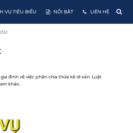
H VỤ TIÊU BIỂU
NỔI BẬT
LIÊN HỆ
 đất
t
ia đình về việc phân chia thừa kế di sản. Luật
ham khảo.