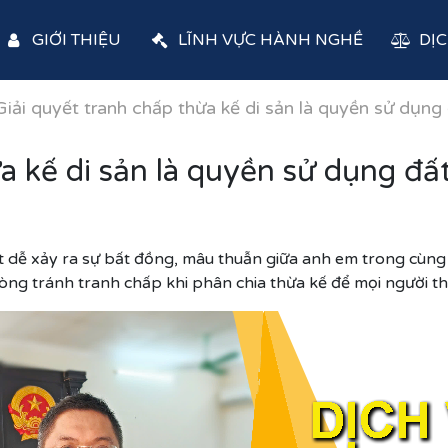
GIỚI THIỆU
LĨNH VỰC HÀNH NGHỀ
DỊC
Giải quyết tranh chấp thừa kế di sản là quyền sử dụng
a kế di sản là quyền sử dụng đấ
ất dễ xảy ra sự bất đồng, mâu thuẫn giữa anh em trong cùng g
òng tránh tranh chấp khi phân chia thừa kế để mọi người t