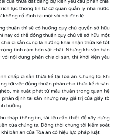
 đai của thửa đất đang dự kiến yêu cầu phân chia.
rích lục thông tin từ cơ quan quản lý nhà nước.
hông cố định tại một vài nơi đơn lẻ.
ồng thuận thì sẽ có hướng quy chủ quyền sở hữu
ì nay có thể đồng thuận quy chủ về sở hữu một
chia di sản cũng là hướng khai nhận thừa kế tốt
n trọng tình cảm hơn vật chất. Nhưng khi văn bản
i nội dung phân chia di sản, thì khởi kiện yêu
anh chấp di sản thừa kế tại Tòa án. Chúng tôi khi
ng tới việc đồng thuận phân chia thừa kế di sản.
i nghèo, mà xuất phát từ mâu thuẫn trong quan hệ
phân định tài sản nhưng nay giá trị của giấy tờ
ảnh hưởng.
u thập thông tin, tài liệu cần thiết để xây dựng
ện của chúng ta. Đồng thời chúng tôi kiểm soát
hi bản án của Tòa án có hiệu lực pháp luật.