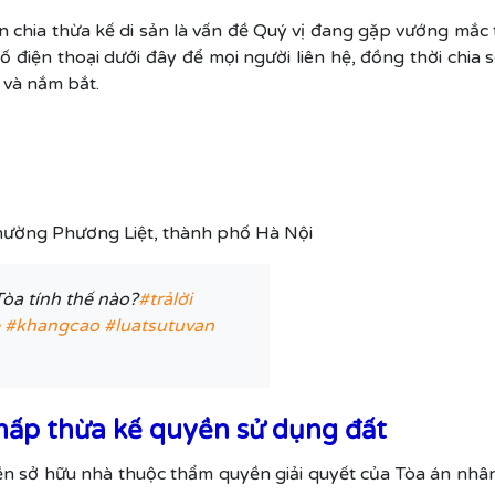
hia thừa kế di sản là vấn đề Quý vị đang gặp vướng mắc th
 số điện thoại dưới đây để mọi người liên hệ, đồng thời chi
c và nắm bắt.
phường Phương Liệt, thành phố Hà Nội
Tòa tính thế nào?
#trảlời
#khangcao
#luatsutuvan
hấp thừa kế quyền sử dụng đất
n sở hữu nhà thuộc thẩm quyền giải quyết của Tòa án nhân