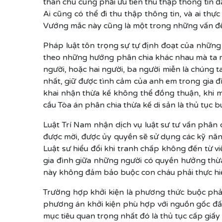
thân chủ cũng phải ưu tiên thu thập thông tin đấ
Ai cũng có thể đi thu thập thông tin, và ai th
Vướng mắc này cũng là một trong những vấn đề k
Pháp luật tôn trọng sự tự định đoạt của những
theo những hướng phân chia khác nhau mà ta m
người, hoặc hai người, ba người miễn là chúng 
nhất, giữ được tình cảm của anh em trong gia đì
khai nhận thừa kế không thể đồng thuận, khi m
cầu Tòa án phân chia thừa kế di sản là thủ tục b
Luật Trí Nam nhận dịch vụ luật sư tư vấn phân ch
được mời, được ủy quyền sẽ sử dụng các kỹ năng 
Luật sư hiểu đổi khi tranh chấp không đến từ vi
gia đình giữa những người có quyền hưởng thừa 
này không đảm bảo buộc con cháu phải thực hiệ
Trường hợp khởi kiện là phương thức buộc phải l
phương án khởi kiện phù hợp với nguồn gốc đất
mục tiêu quan trọng nhất đó là thủ tục cấp giấ