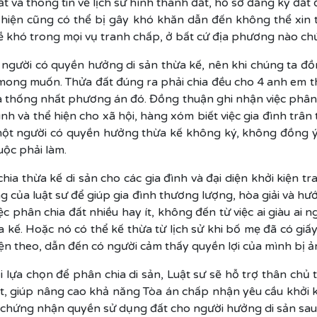
t và thông tin về lịch sử hình thành đất, hồ sơ đăng ký đất
ực hiện cũng có thể bị gây khó khăn dẫn đến không thể xin t
hó trong mọi vụ tranh chấp, ở bất cứ địa phương nào chứ k
 người có quyền hưởng di sản thừa kế, nên khi chúng ta đ
ong muốn. Thửa đất đúng ra phải chia đều cho 4 anh em th
ta thống nhất phương án đó. Đồng thuận ghi nhận việc phân 
nh và thể hiện cho xã hội, hàng xóm biết việc gia đình trâ
ột người có quyền hưởng thừa kế không ký, không đồng ý vớ
uộc phải làm.
ia thừa kế di sản cho các gia đình và đại diện khởi kiện tr
của luật sư để giúp gia đình thương lượng, hòa giải và hướ
ệc phân chia đất nhiều hay ít, không đến từ việc ai giàu a
kế. Hoặc nó có thể kế thừa từ lịch sử khi bố mẹ đã có giấy 
n theo, dẫn đến có người cảm thấy quyền lợi của mình bị 
ựa chọn để phân chia di sản, Luật sư sẽ hỗ trợ thân chủ th
, giúp nâng cao khả năng Tòa án chấp nhận yêu cầu khởi ki
y chứng nhận quyền sử dụng đất cho người hưởng di sản sau k