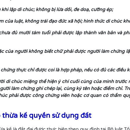
khi lập di chúc; không bị lừa dối, đe doạ, cưỡng ép;
của luật, không trái đạo đức xã hội; hình thức di chúc khô
 chưa đủ mười tám tuổi phải được lập thành văn bản và p
hoặc của người không biết chữ phải được người làm chứng 
chứng thực chỉ được coi là hợp pháp, nếu có đủ các điều ki
ời di chúc miệng thể hiện ý chí cuối cùng của mình trước m
người làm chứng ghi chép lại, cùng ký tên hoặc điểm chỉ. Tr
i chúc phải được công chứng viên hoặc cơ quan có thẩm q
p thừa kế quyền sử dụng đất
thừa kế là đất đai được thực hiện theo quy định tại Bộ luật 