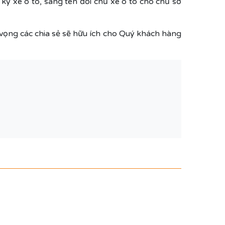
ký xe ô tô, sang tên đổi chủ xe ô tô cho chủ sở
 vọng các chia sẻ sẽ hữu ích cho Quý khách hàng