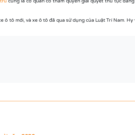
trú
cũng là cơ quan có thẩm quyền giải quyết thủ tục đăng 
xe ô tô mới, và xe ô tô đã qua sử dụng của Luật Trí Nam. Hy