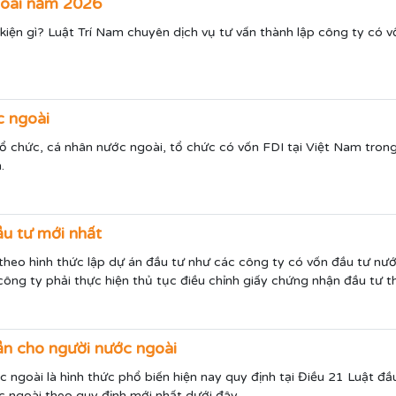
goài năm 2026
iện gì? Luật Trí Nam chuyên dịch vụ tư vấn thành lập công ty có v
c ngoài
tổ chức, cá nhân nước ngoài, tổ chức có vốn FDI tại Việt Nam trong
n.
ầu tư mới nhất
h theo hình thức lập dự án đầu tư như các công ty có vốn đầu tư n
 công ty phải thực hiện thủ tục điều chỉnh giấy chứng nhận đầu tư t
ần cho người nước ngoài
ngoài là hình thức phổ biến hiện nay quy định tại Điều 21 Luật đầ
 ngoài theo quy định mới nhất dưới đây.