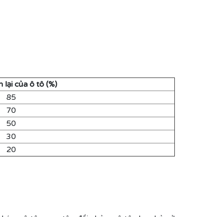
n lại của ô tô (%)
85
70
50
30
20