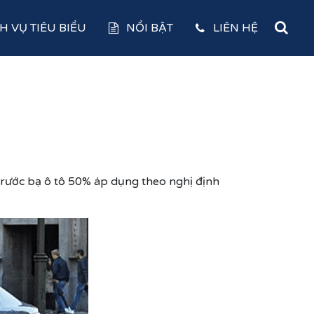
H VỤ TIÊU BIỂU
NỔI BẬT
LIÊN HỆ
trước bạ ô tô 50% áp dụng theo nghị định