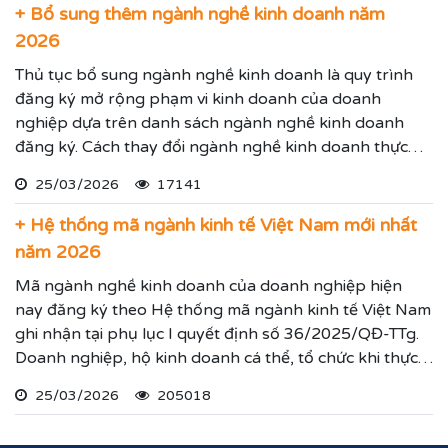
thực hiện các yêu cầu mà Quý vị đưa ra.
+ Bổ sung thêm ngành nghề kinh doanh năm
2026
Thủ tục bổ sung ngành nghề kinh doanh là quy trình
đăng ký mở rộng phạm vi kinh doanh của doanh
nghiệp dựa trên danh sách ngành nghề kinh doanh
đăng ký. Cách thay đổi ngành nghề kinh doanh thực
hiện theo hướng dẫn dưới đây.
25/03/2026
17141
+ Hệ thống mã ngành kinh tế Việt Nam mới nhất
năm 2026
Mã ngành nghề kinh doanh của doanh nghiệp hiện
nay đăng ký theo Hệ thống mã ngành kinh tế Việt Nam
ghi nhận tại phụ lục I quyết định số 36/2025/QĐ-TTg.
Doanh nghiệp, hộ kinh doanh cá thể, tổ chức khi thực
hiện thủ tục đăng ký kinh doanh, đăng ký hoạt động
25/03/2026
205018
ghi nhận lĩnh vực hoạt động, ngành nghề kinh doanh
theo hệ thống mã ngành kinh tế chúng tôi vừa nêu.