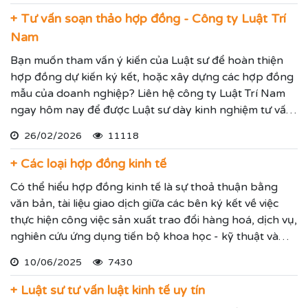
doanh dưới đây.
+ Tư vấn soạn thảo hợp đồng - Công ty Luật Trí
Nam
Bạn muốn tham vấn ý kiến của Luật sư để hoàn thiện
hợp đồng dự kiến ký kết, hoặc xây dựng các hợp đồng
mẫu của doanh nghiệp? Liên hệ công ty Luật Trí Nam
ngay hôm nay để được Luật sư dày kinh nghiệm tư vấn
soạn thảo hợp đồng hoặc rà soát chỉnh sửa hợp đồng
26/02/2026
11118
đảm bảo chặt chẽ và hợp lý nhất.
+ Các loại hợp đồng kinh tế
Có thể hiểu hợp đồng kinh tế là sự thoả thuận bằng
văn bản, tài liệu giao dịch giữa các bên ký kết về việc
thực hiện công việc sản xuất trao đổi hàng hoá, dịch vụ,
nghiên cứu ứng dụng tiến bộ khoa học - kỹ thuật và
các thoả thuận khác có mục đích kinh doanh với sự quy
10/06/2025
7430
định rõ ràng về quyền và nghĩa vụ của mỗi bên để xây
dựng và thực hiện kế hoạch của mình.
+ Luật sư tư vấn luật kinh tế uy tín