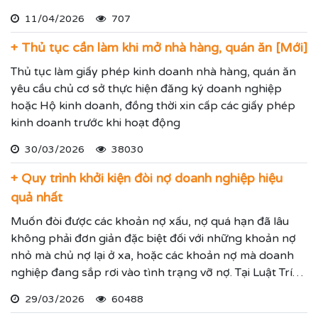
sử dụng kiểu dáng sản phẩm trong 05 năm và được gia
11/04/2026
707
hạn đến 15 năm.
+ Thủ tục cần làm khi mở nhà hàng, quán ăn [Mới]
Thủ tục làm giấy phép kinh doanh nhà hàng, quán ăn
yêu cầu chủ cơ sở thực hiện đăng ký doanh nghiệp
hoặc Hộ kinh doanh, đồng thời xin cấp các giấy phép
kinh doanh trước khi hoạt động
30/03/2026
38030
+ Quy trình khởi kiện đòi nợ doanh nghiệp hiệu
quả nhất
Muốn đòi được các khoản nợ xấu, nợ quá hạn đã lâu
không phải đơn giản đặc biệt đối với những khoản nợ
nhỏ mà chủ nợ lại ở xa, hoặc các khoản nợ mà doanh
nghiệp đang sắp rơi vào tình trạng vỡ nợ. Tại Luật Trí
Nam chúng tôi chuyên dịch vụ luật sư đại diện giải
29/03/2026
60488
quyết các tranh chấp kinh tế hiệu quả đảm bảo sẽ giúp