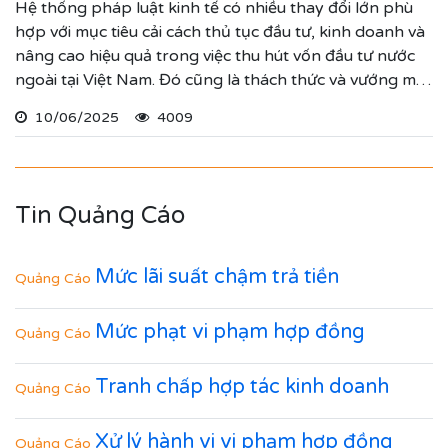
Hệ thống pháp luật kinh tế có nhiều thay đổi lớn phù
hợp với mục tiêu cải cách thủ tục đầu tư, kinh doanh và
nâng cao hiệu quả trong việc thu hút vốn đầu tư nước
ngoài tại Việt Nam. Đó cũng là thách thức và vướng mắc
mỗi thương nhân, doanh nghiệp, hộ kinh doanh có thể
10/06/2025
4009
đối diện. Quý vị khi có nhu cầu tư vấn pháp luật kinh tế
hãy liên hệ Luật sư công ty Luật Trí Nam để được hỗ trợ
tốt nhất.
Tin Quảng Cáo
Mức lãi suất chậm trả tiền
Quảng Cáo
Mức phạt vi phạm hợp đồng
Quảng Cáo
Tranh chấp hợp tác kinh doanh
Quảng Cáo
Xử lý hành vi vi phạm hợp đồng
Quảng Cáo