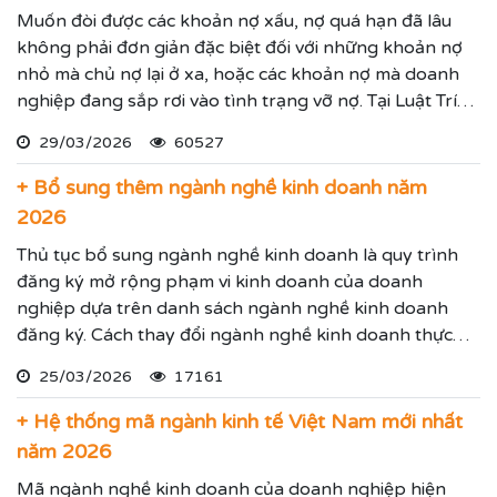
Muốn đòi được các khoản nợ xấu, nợ quá hạn đã lâu
không phải đơn giản đặc biệt đối với những khoản nợ
nhỏ mà chủ nợ lại ở xa, hoặc các khoản nợ mà doanh
nghiệp đang sắp rơi vào tình trạng vỡ nợ. Tại Luật Trí
Nam chúng tôi chuyên dịch vụ luật sư đại diện giải
29/03/2026
60527
quyết các tranh chấp kinh tế hiệu quả đảm bảo sẽ giúp
thực hiện các yêu cầu mà Quý vị đưa ra.
+ Bổ sung thêm ngành nghề kinh doanh năm
2026
Thủ tục bổ sung ngành nghề kinh doanh là quy trình
đăng ký mở rộng phạm vi kinh doanh của doanh
nghiệp dựa trên danh sách ngành nghề kinh doanh
đăng ký. Cách thay đổi ngành nghề kinh doanh thực
hiện theo hướng dẫn dưới đây.
25/03/2026
17161
+ Hệ thống mã ngành kinh tế Việt Nam mới nhất
năm 2026
Mã ngành nghề kinh doanh của doanh nghiệp hiện