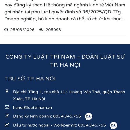
nay đăng ký theo Hệ thống mã ngành kinh tế Việt Nam
ghi nhận tại phụ lục I quyết định số 36/2025/QĐ-TTg.
Doanh nghiệp, hộ kinh doanh cá thể, tổ chức khi thực
hiện thủ tục đăng ký kinh doanh, đăng ký hoạt động
25/03/2026
205093
ghi nhận lĩnh vực hoạt động, ngành nghề kinh doanh
theo hệ thống mã ngành kinh tế chúng tôi vừa nêu.
CÔNG TY LUẬT TRÍ NAM – ĐOÀN LUẬT SƯ
TP. HÀ NỘI
TRỤ SỞ TP. HÀ NỘI
Địa chỉ: Tầng 4, tòa nhà 114 Hoàng Văn Thái, quận Thanh
Xuân, TP Hà Nội
hanoi@luattrinam.vn
Đăng ký kinh doanh:
0934.345.755
Đầu tư nước ngoài - Workpermit:
0934.345.755