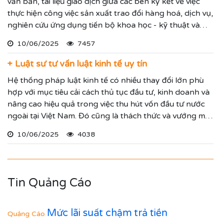
văn bản, tài liệu giao dịch giữa các bên ký kết về việc
thực hiện công việc sản xuất trao đổi hàng hoá, dịch vụ,
nghiên cứu ứng dụng tiến bộ khoa học - kỹ thuật và
các thoả thuận khác có mục đích kinh doanh với sự quy
10/06/2025
7457
định rõ ràng về quyền và nghĩa vụ của mỗi bên để xây
dựng và thực hiện kế hoạch của mình.
+ Luật sư tư vấn luật kinh tế uy tín
Hệ thống pháp luật kinh tế có nhiều thay đổi lớn phù
hợp với mục tiêu cải cách thủ tục đầu tư, kinh doanh và
nâng cao hiệu quả trong việc thu hút vốn đầu tư nước
ngoài tại Việt Nam. Đó cũng là thách thức và vướng mắc
mỗi thương nhân, doanh nghiệp, hộ kinh doanh có thể
10/06/2025
4038
đối diện. Quý vị khi có nhu cầu tư vấn pháp luật kinh tế
hãy liên hệ Luật sư công ty Luật Trí Nam để được hỗ trợ
tốt nhất.
Tin Quảng Cáo
Mức lãi suất chậm trả tiền
Quảng Cáo