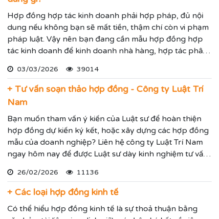
Hợp đồng hợp tác kinh doanh phải hợp pháp, đủ nội
dung nếu không bạn sẽ mất tiền, thậm chí còn vi phạm
pháp luật. Vậy nên bạn đang cần mẫu hợp đồng hợp
tác kinh doanh để kinh doanh nhà hàng, hợp tác phân
bán hàng hoặc cung ứng dịch vụ, hay liên kết kinh
03/03/2026
39014
doanh hãy xem quy định mới về hợp đồng hợp tác kinh
doanh dưới đây.
+ Tư vấn soạn thảo hợp đồng - Công ty Luật Trí
Nam
Bạn muốn tham vấn ý kiến của Luật sư để hoàn thiện
hợp đồng dự kiến ký kết, hoặc xây dựng các hợp đồng
mẫu của doanh nghiệp? Liên hệ công ty Luật Trí Nam
ngay hôm nay để được Luật sư dày kinh nghiệm tư vấn
soạn thảo hợp đồng hoặc rà soát chỉnh sửa hợp đồng
26/02/2026
11136
đảm bảo chặt chẽ và hợp lý nhất.
+ Các loại hợp đồng kinh tế
Có thể hiểu hợp đồng kinh tế là sự thoả thuận bằng