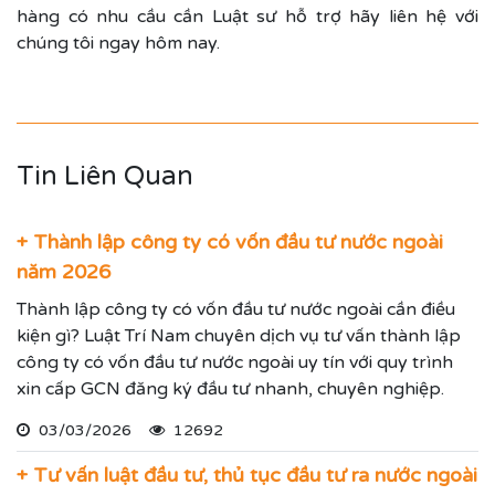
hàng có nhu cầu cần Luật sư hỗ trợ hãy liên hệ với
chúng tôi ngay hôm nay.
Tin Liên Quan
+ Thành lập công ty có vốn đầu tư nước ngoài
năm 2026
Thành lập công ty có vốn đầu tư nước ngoài cần điều
kiện gì? Luật Trí Nam chuyên dịch vụ tư vấn thành lập
công ty có vốn đầu tư nước ngoài uy tín với quy trình
xin cấp GCN đăng ký đầu tư nhanh, chuyên nghiệp.
03/03/2026
12692
+ Tư vấn luật đầu tư, thủ tục đầu tư ra nước ngoài