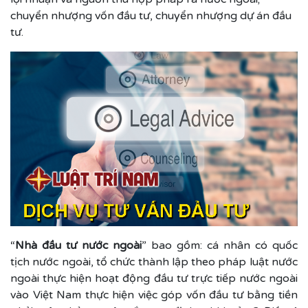
chuyển nhượng vốn đầu tư, chuyển nhượng dự án đầu
tư.
“
Nhà đầu tư nước ngoài
” bao gồm: cá nhân có quốc
tịch nước ngoài, tổ chức thành lập theo pháp luật nước
ngoài thực hiện hoạt động đầu tư trực tiếp nước ngoài
vào Việt Nam thực hiện việc góp vốn đầu tư bằng tiền