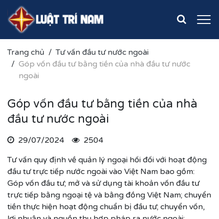
Trang chủ
Tư vấn đầu tư nước ngoài
Góp vốn đầu tư bằng tiền của nhà đầu tư nước
ngoài
Góp vốn đầu tư bằng tiền của nhà
đầu tư nước ngoài
29/07/2024
2504
Tư vấn quy định về quản lý ngoại hối đối với hoạt động
đầu tư trực tiếp nước ngoài vào Việt Nam bao gồm:
Góp vốn đầu tư; mở và sử dụng tài khoản vốn đầu tư
trực tiếp bằng ngoại tệ và bằng đồng Việt Nam; chuyển
tiền thực hiện hoạt động chuẩn bị đầu tư; chuyển vốn,
lợi nhuận và nguồn thu hợp pháp ra nước ngoài;