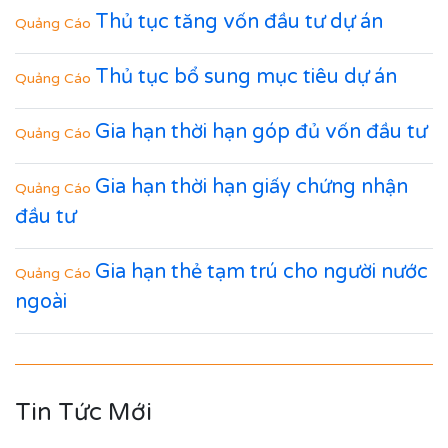
Thủ tục tăng vốn đầu tư dự án
Quảng Cáo
Thủ tục bổ sung mục tiêu dự án
Quảng Cáo
Gia hạn thời hạn góp đủ vốn đầu tư
Quảng Cáo
Gia hạn thời hạn giấy chứng nhận
Quảng Cáo
đầu tư
Gia hạn thẻ tạm trú cho người nước
Quảng Cáo
ngoài
Tin Tức Mới