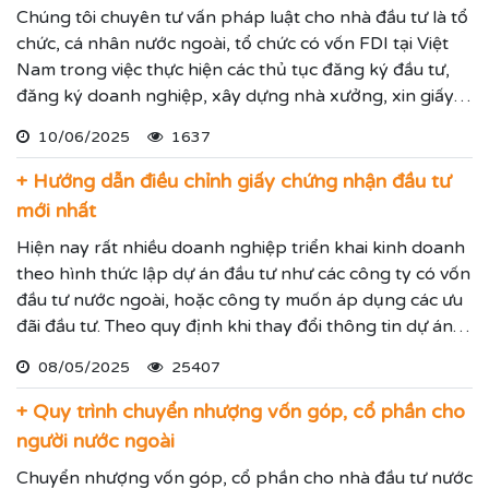
Chúng tôi chuyên tư vấn pháp luật cho nhà đầu tư là tổ
chức, cá nhân nước ngoài, tổ chức có vốn FDI tại Việt
Nam trong việc thực hiện các thủ tục đăng ký đầu tư,
đăng ký doanh nghiệp, xây dựng nhà xưởng, xin giấy
phép con.
10/06/2025
1637
+ Hướng dẫn điều chỉnh giấy chứng nhận đầu tư
mới nhất
Hiện nay rất nhiều doanh nghiệp triển khai kinh doanh
theo hình thức lập dự án đầu tư như các công ty có vốn
đầu tư nước ngoài, hoặc công ty muốn áp dụng các ưu
đãi đầu tư. Theo quy định khi thay đổi thông tin dự án
đầu tư công ty phải thực hiện thủ tục điều chỉnh giấy
08/05/2025
25407
chứng nhận đầu tư theo quy định.
+ Quy trình chuyển nhượng vốn góp, cổ phần cho
người nước ngoài
Chuyển nhượng vốn góp, cổ phần cho nhà đầu tư nước