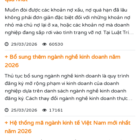
Muốn đòi được các khoản nợ xấu, nợ quá hạn đã lâu
không phải đơn giản đặc biệt đối với những khoản nợ
nhỏ mà chủ nợ lại ở xa, hoặc các khoản nợ mà doanh
nghiệp đang sắp rơi vào tình trạng vỡ nợ. Tại Luật Trí
Nam chúng tôi chuyên dịch vụ luật sư đại diện giải
29/03/2026
60530
quyết các tranh chấp kinh tế hiệu quả đảm bảo sẽ giúp
thực hiện các yêu cầu mà Quý vị đưa ra.
+ Bổ sung thêm ngành nghề kinh doanh năm
2026
Thủ tục bổ sung ngành nghề kinh doanh là quy trình
đăng ký mở rộng phạm vi kinh doanh của doanh
nghiệp dựa trên danh sách ngành nghề kinh doanh
đăng ký. Cách thay đổi ngành nghề kinh doanh thực
hiện theo hướng dẫn dưới đây.
25/03/2026
17161
+ Hệ thống mã ngành kinh tế Việt Nam mới nhất
năm 2026