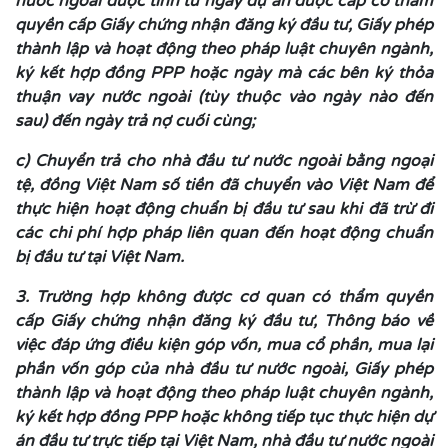
nước ngoài được tính từ ngày dự án được cấp có thẩm
quyền cấp Giấy chứng nhận đăng ký đầu tư, Giấy phép
thành lập và hoạt động theo pháp luật chuyên ngành,
ký kết hợp đồng PPP hoặc ngày mà các bên ký thỏa
thuận vay nước ngoài (tùy thuộc vào ngày nào đến
sau) đến ngày trả nợ cuối cùng;
c) Chuyển trả cho nhà đầu tư nước ngoài bằng ngoại
tệ, đồng Việt Nam số tiền đã chuyển vào Việt Nam để
thực hiện hoạt động chuẩn bị đầu tư sau khi đã trừ đi
các chi phí hợp pháp liên quan đến hoạt động chuẩn
bị đầu tư tại Việt Nam.
3. Trường hợp không được cơ quan có thẩm quyền
cấp Giấy chứng nhận đăng ký đầu tư, Thông báo về
việc đáp ứng điều kiện góp vốn, mua cổ phần, mua lại
phần vốn góp của nhà đầu tư nước ngoài, Giấy phép
thành lập và hoạt động theo pháp luật chuyên ngành,
ký kết hợp đồng PPP hoặc không tiếp tục thực hiện dự
án đầu tư trực tiếp tại Việt Nam, nhà đầu tư nước ngoài