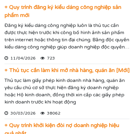
+ Quy trình đăng ký kiểu dáng công nghiệp sản
phẩm mới
Đăng ký kiểu dáng công nghiệp luôn là thủ tục cần
được thực hiện trước khi công bố hình ảnh sản phẩm
trên internet hoặc thông tin đại chúng. Bằng độc quyền
kiểu dáng công nghiệp giúp doanh nghiệp độc quyền
sử dụng kiểu dáng sản phẩm trong 05 năm và được gia
11/04/2026
723
hạn đến 15 năm.
+ Thủ tục cần làm khi mở nhà hàng, quán ăn [Mới]
Thủ tục làm giấy phép kinh doanh nhà hàng, quán ăn
yêu cầu chủ cơ sở thực hiện đăng ký doanh nghiệp
hoặc Hộ kinh doanh, đồng thời xin cấp các giấy phép
kinh doanh trước khi hoạt động
30/03/2026
38062
+ Quy trình khởi kiện đòi nợ doanh nghiệp hiệu
quả nhất