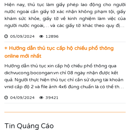
Hiện nay, thủ tục làm giấy phép lao động cho người
nước ngoài cần giấy tờ xác nhận không phạm tội, giấy
khám sức khỏe, giấy tờ về kinh nghiệm làm việc của
người nước ngoài,… và các giấy tờ khác theo quy định
tại nghị định 152/2020/NĐ-CP được sửa đổi bởi nghị
05/09/2024
12896
định 70/2023/NĐ-CP. Luật Trí Nam hướng dẫn quy
trình cấp giấy phép lao động mới nhất để mọi người
+ Hướng dẫn thủ tục cấp hộ chiếu phổ thông
tham khảo.
online mới nhất
Hướng dẫn thủ tục xin cấp hộ chiếu phổ thông qua
dichvucong.bocongan.vn chỉ 08 ngày nhận được kết
quả. Người thực hiện thủ tục chỉ cần sử dụng tài khoản
vnid cấp độ 2 và file ảnh 4x6 đúng chuẩn là có thể thực
hiện nộp hồ sơ online
04/09/2024
39421
Tin Quảng Cáo