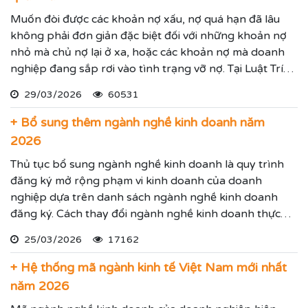
Muốn đòi được các khoản nợ xấu, nợ quá hạn đã lâu
không phải đơn giản đặc biệt đối với những khoản nợ
nhỏ mà chủ nợ lại ở xa, hoặc các khoản nợ mà doanh
nghiệp đang sắp rơi vào tình trạng vỡ nợ. Tại Luật Trí
Nam chúng tôi chuyên dịch vụ luật sư đại diện giải
29/03/2026
60531
quyết các tranh chấp kinh tế hiệu quả đảm bảo sẽ giúp
thực hiện các yêu cầu mà Quý vị đưa ra.
+ Bổ sung thêm ngành nghề kinh doanh năm
2026
Thủ tục bổ sung ngành nghề kinh doanh là quy trình
đăng ký mở rộng phạm vi kinh doanh của doanh
nghiệp dựa trên danh sách ngành nghề kinh doanh
đăng ký. Cách thay đổi ngành nghề kinh doanh thực
hiện theo hướng dẫn dưới đây.
25/03/2026
17162
+ Hệ thống mã ngành kinh tế Việt Nam mới nhất
năm 2026