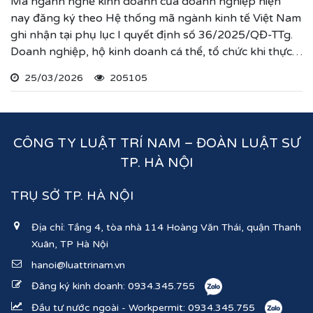
Mã ngành nghề kinh doanh của doanh nghiệp hiện
nay đăng ký theo Hệ thống mã ngành kinh tế Việt Nam
ghi nhận tại phụ lục I quyết định số 36/2025/QĐ-TTg.
Doanh nghiệp, hộ kinh doanh cá thể, tổ chức khi thực
hiện thủ tục đăng ký kinh doanh, đăng ký hoạt động
25/03/2026
205105
ghi nhận lĩnh vực hoạt động, ngành nghề kinh doanh
theo hệ thống mã ngành kinh tế chúng tôi vừa nêu.
CÔNG TY LUẬT TRÍ NAM – ĐOÀN LUẬT SƯ
TP. HÀ NỘI
TRỤ SỞ TP. HÀ NỘI
Địa chỉ: Tầng 4, tòa nhà 114 Hoàng Văn Thái, quận Thanh
Xuân, TP Hà Nội
hanoi@luattrinam.vn
Đăng ký kinh doanh:
0934.345.755
Đầu tư nước ngoài - Workpermit:
0934.345.755