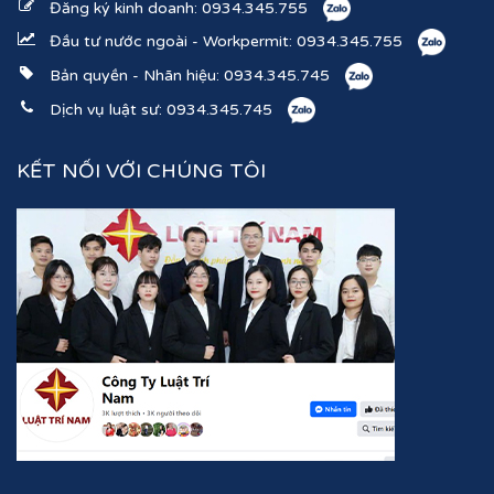
Đăng ký kinh doanh:
0934.345.755
Đầu tư nước ngoài - Workpermit:
0934.345.755
Bản quyền - Nhãn hiệu:
0934.345.745
Dịch vụ luật sư:
0934.345.745
KẾT NỐI VỚI CHÚNG TÔI