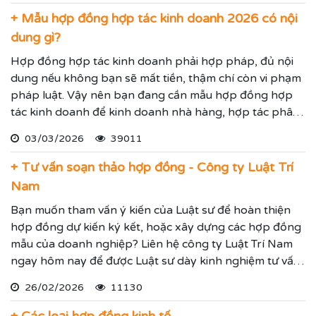
+ Mẫu hợp đồng hợp tác kinh doanh 2026 có nội
dung gì?
Hợp đồng hợp tác kinh doanh phải hợp pháp, đủ nội
dung nếu không bạn sẽ mất tiền, thậm chí còn vi phạm
pháp luật. Vậy nên bạn đang cần mẫu hợp đồng hợp
tác kinh doanh để kinh doanh nhà hàng, hợp tác phân
bán hàng hoặc cung ứng dịch vụ, hay liên kết kinh
03/03/2026
39011
doanh hãy xem quy định mới về hợp đồng hợp tác kinh
doanh dưới đây.
+ Tư vấn soạn thảo hợp đồng - Công ty Luật Trí
Nam
Bạn muốn tham vấn ý kiến của Luật sư để hoàn thiện
hợp đồng dự kiến ký kết, hoặc xây dựng các hợp đồng
mẫu của doanh nghiệp? Liên hệ công ty Luật Trí Nam
ngay hôm nay để được Luật sư dày kinh nghiệm tư vấn
soạn thảo hợp đồng hoặc rà soát chỉnh sửa hợp đồng
26/02/2026
11130
đảm bảo chặt chẽ và hợp lý nhất.
+ Các loại hợp đồng kinh tế