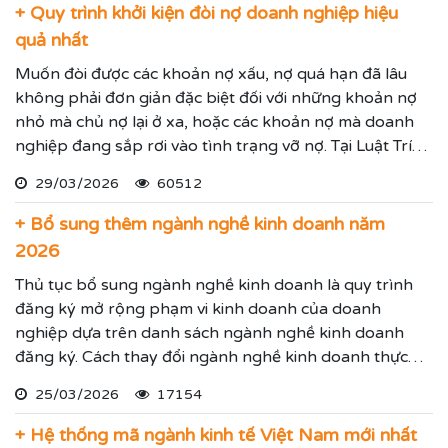
+ Quy trình khởi kiện đòi nợ doanh nghiệp hiệu
quả nhất
Muốn đòi được các khoản nợ xấu, nợ quá hạn đã lâu
không phải đơn giản đặc biệt đối với những khoản nợ
nhỏ mà chủ nợ lại ở xa, hoặc các khoản nợ mà doanh
nghiệp đang sắp rơi vào tình trạng vỡ nợ. Tại Luật Trí
Nam chúng tôi chuyên dịch vụ luật sư đại diện giải
29/03/2026
60512
quyết các tranh chấp kinh tế hiệu quả đảm bảo sẽ giúp
thực hiện các yêu cầu mà Quý vị đưa ra.
+ Bổ sung thêm ngành nghề kinh doanh năm
2026
Thủ tục bổ sung ngành nghề kinh doanh là quy trình
đăng ký mở rộng phạm vi kinh doanh của doanh
nghiệp dựa trên danh sách ngành nghề kinh doanh
đăng ký. Cách thay đổi ngành nghề kinh doanh thực
hiện theo hướng dẫn dưới đây.
25/03/2026
17154
+ Hệ thống mã ngành kinh tế Việt Nam mới nhất