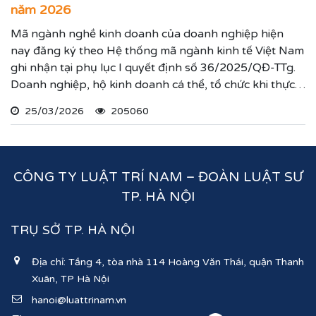
năm 2026
Mã ngành nghề kinh doanh của doanh nghiệp hiện
nay đăng ký theo Hệ thống mã ngành kinh tế Việt Nam
ghi nhận tại phụ lục I quyết định số 36/2025/QĐ-TTg.
Doanh nghiệp, hộ kinh doanh cá thể, tổ chức khi thực
hiện thủ tục đăng ký kinh doanh, đăng ký hoạt động
25/03/2026
205060
ghi nhận lĩnh vực hoạt động, ngành nghề kinh doanh
theo hệ thống mã ngành kinh tế chúng tôi vừa nêu.
CÔNG TY LUẬT TRÍ NAM – ĐOÀN LUẬT SƯ
TP. HÀ NỘI
TRỤ SỞ TP. HÀ NỘI
Địa chỉ: Tầng 4, tòa nhà 114 Hoàng Văn Thái, quận Thanh
Xuân, TP Hà Nội
hanoi@luattrinam.vn