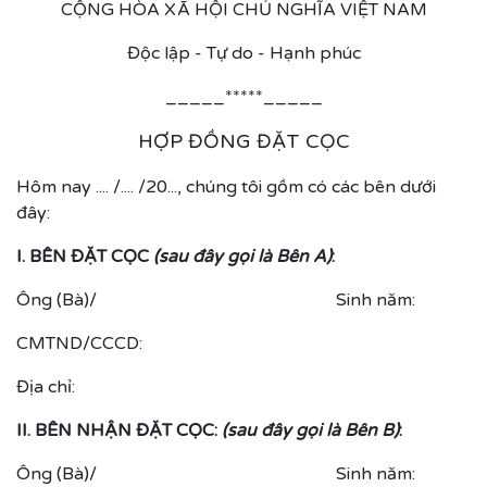
CỘNG HÒA XÃ HỘI CHỦ NGHĨA VIỆT NAM
Độc lập - Tự do - Hạnh phúc
_____*****_____
HỢP ĐỒNG ĐẶT CỌC
Hôm nay .... /.... /20..., chúng tôi gồm có các bên dưới
đây:
I. BÊN ĐẶT CỌC
(sau đây gọi là Bên A)
:
Ông (Bà)/ Sinh năm:
CMTND/CCCD:
Địa chỉ:
II. BÊN NHẬN ĐẶT CỌC:
(sau đây gọi là Bên B)
:
Ông (Bà)/ Sinh năm: