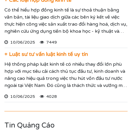
Có thể hiểu hợp đồng kinh tế là sự thoả thuận bằng
văn bản, tài liệu giao dịch giữa các bên ký kết về việc
thực hiện công việc sản xuất trao đổi hàng hoá, dịch vụ,
nghiên cứu ứng dụng tiến bộ khoa học - kỹ thuật và
các thoả thuận khác có mục đích kinh doanh với sự quy
10/06/2025
7449
định rõ ràng về quyền và nghĩa vụ của mỗi bên để xây
dựng và thực hiện kế hoạch của mình.
+ Luật sư tư vấn luật kinh tế uy tín
Hệ thống pháp luật kinh tế có nhiều thay đổi lớn phù
hợp với mục tiêu cải cách thủ tục đầu tư, kinh doanh và
nâng cao hiệu quả trong việc thu hút vốn đầu tư nước
ngoài tại Việt Nam. Đó cũng là thách thức và vướng mắc
mỗi thương nhân, doanh nghiệp, hộ kinh doanh có thể
10/06/2025
4028
đối diện. Quý vị khi có nhu cầu tư vấn pháp luật kinh tế
hãy liên hệ Luật sư công ty Luật Trí Nam để được hỗ trợ
tốt nhất.
Tin Quảng Cáo