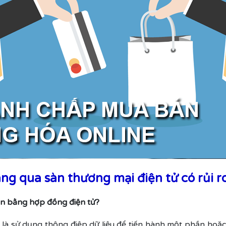
g qua sàn thương mại điện tử có rủi ro
án bằng hợp đồng điện tử?
 là sử dụng thông điệp dữ liệu để tiến hành một phần hoặc