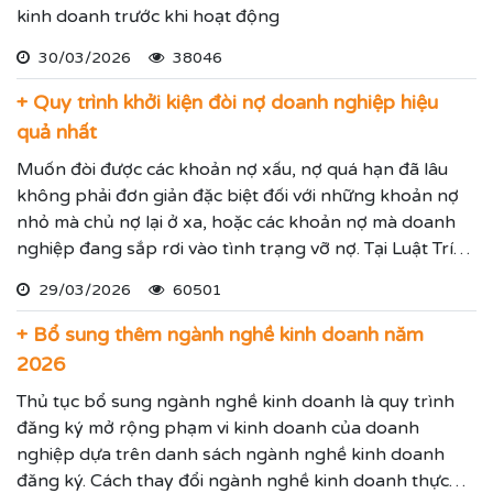
kinh doanh trước khi hoạt động
30/03/2026
38046
+ Quy trình khởi kiện đòi nợ doanh nghiệp hiệu
quả nhất
Muốn đòi được các khoản nợ xấu, nợ quá hạn đã lâu
không phải đơn giản đặc biệt đối với những khoản nợ
nhỏ mà chủ nợ lại ở xa, hoặc các khoản nợ mà doanh
nghiệp đang sắp rơi vào tình trạng vỡ nợ. Tại Luật Trí
Nam chúng tôi chuyên dịch vụ luật sư đại diện giải
29/03/2026
60501
quyết các tranh chấp kinh tế hiệu quả đảm bảo sẽ giúp
thực hiện các yêu cầu mà Quý vị đưa ra.
+ Bổ sung thêm ngành nghề kinh doanh năm
2026
Thủ tục bổ sung ngành nghề kinh doanh là quy trình
đăng ký mở rộng phạm vi kinh doanh của doanh
nghiệp dựa trên danh sách ngành nghề kinh doanh
đăng ký. Cách thay đổi ngành nghề kinh doanh thực