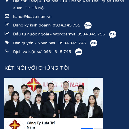
Địa chỉ: Tầng 4, tòa nhà 114 Hoàng Văn Thái, quận Thanh
Xuân, TP Hà Nội
hanoi@luattrinam.vn
Đăng ký kinh doanh:
0934.345.755
Đầu tư nước ngoài - Workpermit:
0934.345.755
Bản quyền - Nhãn hiệu:
0934.345.745
Dịch vụ luật sư:
0934.345.745
KẾT NỐI VỚI CHÚNG TÔI