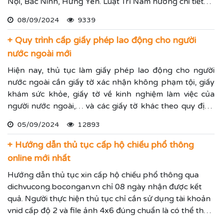
Nội, Bắc Ninh, Hưng Yên. Luật Trí Nam hướng chi tiết
quy trình cấp thẻ tạm trú cho người nước ngoài theo
08/09/2024
9339
quy định mới nhất.
+ Quy trình cấp giấy phép lao động cho người
nước ngoài mới
Hiện nay, thủ tục làm giấy phép lao động cho người
nước ngoài cần giấy tờ xác nhận không phạm tội, giấy
khám sức khỏe, giấy tờ về kinh nghiệm làm việc của
người nước ngoài,… và các giấy tờ khác theo quy định
tại nghị định 152/2020/NĐ-CP được sửa đổi bởi nghị
05/09/2024
12893
định 70/2023/NĐ-CP. Luật Trí Nam hướng dẫn quy
trình cấp giấy phép lao động mới nhất để mọi người
+ Hướng dẫn thủ tục cấp hộ chiếu phổ thông
tham khảo.
online mới nhất
Hướng dẫn thủ tục xin cấp hộ chiếu phổ thông qua
dichvucong.bocongan.vn chỉ 08 ngày nhận được kết
quả. Người thực hiện thủ tục chỉ cần sử dụng tài khoản
vnid cấp độ 2 và file ảnh 4x6 đúng chuẩn là có thể thực