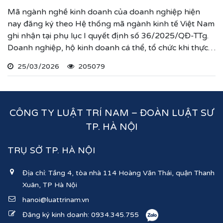
Mã ngành nghề kinh doanh của doanh nghiệp hiện
nay đăng ký theo Hệ thống mã ngành kinh tế Việt Nam
ghi nhận tại phụ lục I quyết định số 36/2025/QĐ-TTg.
Doanh nghiệp, hộ kinh doanh cá thể, tổ chức khi thực
hiện thủ tục đăng ký kinh doanh, đăng ký hoạt động
25/03/2026
205079
ghi nhận lĩnh vực hoạt động, ngành nghề kinh doanh
theo hệ thống mã ngành kinh tế chúng tôi vừa nêu.
CÔNG TY LUẬT TRÍ NAM – ĐOÀN LUẬT SƯ
TP. HÀ NỘI
TRỤ SỞ TP. HÀ NỘI
Địa chỉ: Tầng 4, tòa nhà 114 Hoàng Văn Thái, quận Thanh
Xuân, TP Hà Nội
hanoi@luattrinam.vn
Đăng ký kinh doanh:
0934.345.755