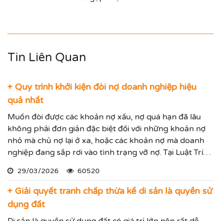
Tin Liên Quan
+ Quy trình khởi kiện đòi nợ doanh nghiệp hiệu
quả nhất
Muốn đòi được các khoản nợ xấu, nợ quá hạn đã lâu
không phải đơn giản đặc biệt đối với những khoản nợ
nhỏ mà chủ nợ lại ở xa, hoặc các khoản nợ mà doanh
nghiệp đang sắp rơi vào tình trạng vỡ nợ. Tại Luật Trí
Nam chúng tôi chuyên dịch vụ luật sư đại diện giải
29/03/2026
60520
quyết các tranh chấp kinh tế hiệu quả đảm bảo sẽ giúp
thực hiện các yêu cầu mà Quý vị đưa ra.
+ Giải quyết tranh chấp thừa kế di sản là quyền sử
dụng đất