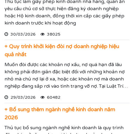
Thủ tục làm giấy phép kinh doanh nhà hàng, quán ăn
yêu cầu chủ cơ sở thực hiện đăng ký doanh nghiệp
hoặc Hộ kinh doanh, đồng thời xin cấp các giấy phép
kinh doanh trước khi hoạt động
30/03/2026
38025
+ Quy trình khởi kiện đòi nợ doanh nghiệp hiệu
quả nhất
Muốn đòi được các khoản nợ xấu, nợ quá hạn đã lâu
không phải đơn giản đặc biệt đối với những khoản nợ
nhỏ mà chủ nợ lại ở xa, hoặc các khoản nợ mà doanh
nghiệp đang sắp rơi vào tình trạng vỡ nợ. Tại Luật Trí
Nam chúng tôi chuyên dịch vụ luật sư đại diện giải
29/03/2026
60482
quyết các tranh chấp kinh tế hiệu quả đảm bảo sẽ giúp
thực hiện các yêu cầu mà Quý vị đưa ra.
+ Bổ sung thêm ngành nghề kinh doanh năm
2026
Thủ tục bổ sung ngành nghề kinh doanh là quy trình