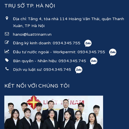
TRỤ SỞ TP. HÀ NỘI
Địa chỉ: Tầng 4, tòa nhà 114 Hoàng Văn Thái, quận Thanh
Xuân, TP Hà Nội
hanoi@luattrinam.vn
Đăng ký kinh doanh:
0934.345.755
Đầu tư nước ngoài - Workpermit:
0934.345.755
Bản quyền - Nhãn hiệu:
0934.345.745
Dịch vụ luật sư:
0934.345.745
KẾT NỐI VỚI CHÚNG TÔI