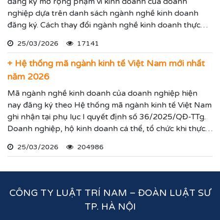
đăng ký mở rộng phạm vi kinh doanh của doanh
nghiệp dựa trên danh sách ngành nghề kinh doanh
đăng ký. Cách thay đổi ngành nghề kinh doanh thực
hiện theo hướng dẫn dưới đây.
25/03/2026
17141
+ Hệ thống mã ngành kinh tế Việt Nam mới nhất
năm 2026
Mã ngành nghề kinh doanh của doanh nghiệp hiện
nay đăng ký theo Hệ thống mã ngành kinh tế Việt Nam
ghi nhận tại phụ lục I quyết định số 36/2025/QĐ-TTg.
Doanh nghiệp, hộ kinh doanh cá thể, tổ chức khi thực
hiện thủ tục đăng ký kinh doanh, đăng ký hoạt động
25/03/2026
204986
ghi nhận lĩnh vực hoạt động, ngành nghề kinh doanh
theo hệ thống mã ngành kinh tế chúng tôi vừa nêu.
CÔNG TY LUẬT TRÍ NAM – ĐOÀN LUẬT SƯ
TP. HÀ NỘI