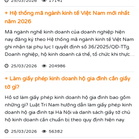
25/03/2026
17141
+ Hệ thống mã ngành kinh tế Việt Nam mới nhất
năm 2026
Mã ngành nghề kinh doanh của doanh nghiệp hiện
nay đăng ký theo Hệ thống mã ngành kinh tế Việt Nam
ghi nhận tại phụ lục I quyết định số 36/2025/QĐ-TTg.
Doanh nghiệp, hộ kinh doanh cá thể, tổ chức khi thực
hiện thủ tục đăng ký kinh doanh, đăng ký hoạt động
25/03/2026
204986
ghi nhận lĩnh vực hoạt động, ngành nghề kinh doanh
theo hệ thống mã ngành kinh tế chúng tôi vừa nêu.
+ Làm giấy phép kinh doanh hộ gia đình cần giấy
tờ gì?
Hồ sơ làm giấy phép kinh doanh hộ gia đình bao gồm
những gì? Luật Trí Nam hướng dẫn làm giấy phép kinh
doanh hộ gia đình tại Hà Nội và danh sách giấy tờ chủ
hộ kinh doanh cần chuẩn bị theo quy định hiện nay.
25/03/2026
56382