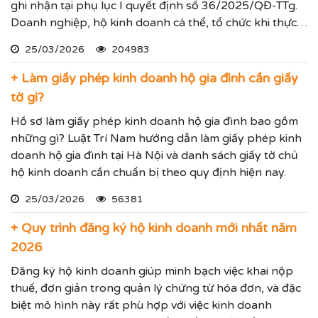
ghi nhận tại phụ lục I quyết định số 36/2025/QĐ-TTg.
Doanh nghiệp, hộ kinh doanh cá thể, tổ chức khi thực
hiện thủ tục đăng ký kinh doanh, đăng ký hoạt động
25/03/2026
204983
ghi nhận lĩnh vực hoạt động, ngành nghề kinh doanh
theo hệ thống mã ngành kinh tế chúng tôi vừa nêu.
+ Làm giấy phép kinh doanh hộ gia đình cần giấy
tờ gì?
Hồ sơ làm giấy phép kinh doanh hộ gia đình bao gồm
những gì? Luật Trí Nam hướng dẫn làm giấy phép kinh
doanh hộ gia đình tại Hà Nội và danh sách giấy tờ chủ
hộ kinh doanh cần chuẩn bị theo quy định hiện nay.
25/03/2026
56381
+ Quy trình đăng ký hộ kinh doanh mới nhất năm
2026
Đăng ký hộ kinh doanh giúp minh bạch việc khai nộp
thuế, đơn giản trong quản lý chứng từ hóa đơn, và đặc
biệt mô hình này rất phù hợp với việc kinh doanh