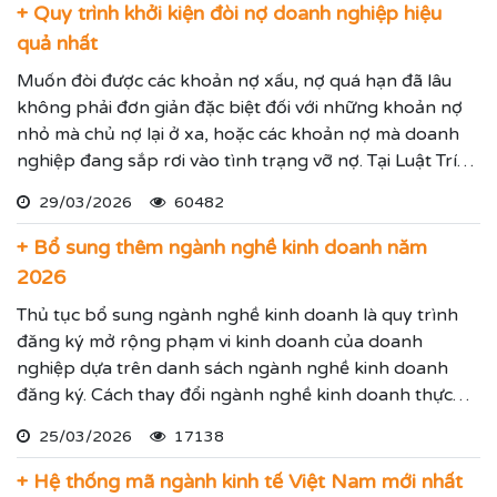
+ Quy trình khởi kiện đòi nợ doanh nghiệp hiệu
quả nhất
Muốn đòi được các khoản nợ xấu, nợ quá hạn đã lâu
không phải đơn giản đặc biệt đối với những khoản nợ
nhỏ mà chủ nợ lại ở xa, hoặc các khoản nợ mà doanh
nghiệp đang sắp rơi vào tình trạng vỡ nợ. Tại Luật Trí
Nam chúng tôi chuyên dịch vụ luật sư đại diện giải
29/03/2026
60482
quyết các tranh chấp kinh tế hiệu quả đảm bảo sẽ giúp
thực hiện các yêu cầu mà Quý vị đưa ra.
+ Bổ sung thêm ngành nghề kinh doanh năm
2026
Thủ tục bổ sung ngành nghề kinh doanh là quy trình
đăng ký mở rộng phạm vi kinh doanh của doanh
nghiệp dựa trên danh sách ngành nghề kinh doanh
đăng ký. Cách thay đổi ngành nghề kinh doanh thực
hiện theo hướng dẫn dưới đây.
25/03/2026
17138
+ Hệ thống mã ngành kinh tế Việt Nam mới nhất