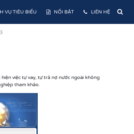
H VỤ TIÊU BIỂU
NỔI BẬT
LIÊN HỆ
3
iện việc tự vay, tự trả nợ nước ngoài không
nghiệp tham khảo.