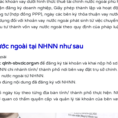
các khoản vay dưới hình thức thuê tài chính nước ngoài phù 
ận đăng ký doanh nghiệp, Giấy phép thành lập và hoạt đ
g tư (hợp đồng PPP), ngày các bên ký thỏa thuận vay nước
dụng đối với khoản vay nước ngoài phát sinh từ việc chuyển 
tư thành vốn vay nước ngoài theo quy định của pháp luật
ước ngoài tại NHNN như sau
goài
c
qlnh-sbv.cic.org.vn
để đăng ký tài khoản và khai nộp hồ sơ
 chi nhánh tỉnh/ thành phố nơi bên vay đặt trụ sở chính.
y nước ngoài từ NHNN.
eo đúng nội dung đã đăng ký với NHNN.
15 ngày tùy theo từng địa bàn tỉnh/ thành phố thực hiện
cơ quan có thẩm quyền cấp và quản lý tài khoản của bên 