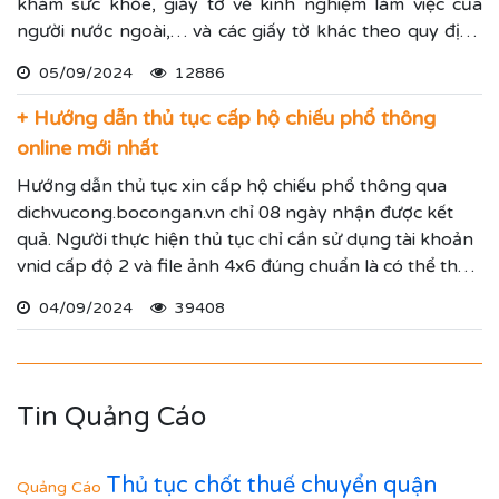
khám sức khỏe, giấy tờ về kinh nghiệm làm việc của
người nước ngoài,… và các giấy tờ khác theo quy định
tại nghị định 152/2020/NĐ-CP được sửa đổi bởi nghị
05/09/2024
12886
định 70/2023/NĐ-CP. Luật Trí Nam hướng dẫn quy
trình cấp giấy phép lao động mới nhất để mọi người
+ Hướng dẫn thủ tục cấp hộ chiếu phổ thông
tham khảo.
online mới nhất
Hướng dẫn thủ tục xin cấp hộ chiếu phổ thông qua
dichvucong.bocongan.vn chỉ 08 ngày nhận được kết
quả. Người thực hiện thủ tục chỉ cần sử dụng tài khoản
vnid cấp độ 2 và file ảnh 4x6 đúng chuẩn là có thể thực
hiện nộp hồ sơ online
04/09/2024
39408
Tin Quảng Cáo
Thủ tục chốt thuế chuyển quận
Quảng Cáo