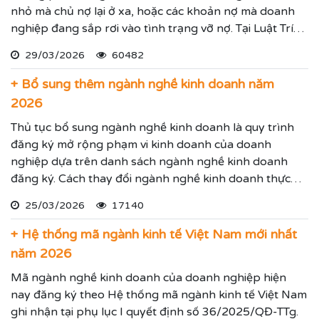
nhỏ mà chủ nợ lại ở xa, hoặc các khoản nợ mà doanh
nghiệp đang sắp rơi vào tình trạng vỡ nợ. Tại Luật Trí
Nam chúng tôi chuyên dịch vụ luật sư đại diện giải
29/03/2026
60482
quyết các tranh chấp kinh tế hiệu quả đảm bảo sẽ giúp
thực hiện các yêu cầu mà Quý vị đưa ra.
+ Bổ sung thêm ngành nghề kinh doanh năm
2026
Thủ tục bổ sung ngành nghề kinh doanh là quy trình
đăng ký mở rộng phạm vi kinh doanh của doanh
nghiệp dựa trên danh sách ngành nghề kinh doanh
đăng ký. Cách thay đổi ngành nghề kinh doanh thực
hiện theo hướng dẫn dưới đây.
25/03/2026
17140
+ Hệ thống mã ngành kinh tế Việt Nam mới nhất
năm 2026
Mã ngành nghề kinh doanh của doanh nghiệp hiện
nay đăng ký theo Hệ thống mã ngành kinh tế Việt Nam
ghi nhận tại phụ lục I quyết định số 36/2025/QĐ-TTg.