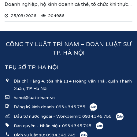
Doanh nghiệp, hộ kinh doanh cá thể, tổ chức khi thực
hiện thủ tục đăng ký kinh doanh, đăng ký hoạt động
25/03/2026
204986
ghi nhận lĩnh vực hoạt động, ngành nghề kinh doanh
theo hệ thống mã ngành kinh tế chúng tôi vừa nêu.
CÔNG TY LUẬT TRÍ NAM – ĐOÀN LUẬT SƯ
TP. HÀ NỘI
TRỤ SỞ TP. HÀ NỘI
Địa chỉ: Tầng 4, tòa nhà 114 Hoàng Văn Thái, quận Thanh
Xuân, TP Hà Nội
hanoi@luattrinam.vn
Đăng ký kinh doanh:
0934.345.755
Đầu tư nước ngoài - Workpermit:
0934.345.755
Bản quyền - Nhãn hiệu:
0934.345.745
Dịch vụ luật sư:
0934.345.745