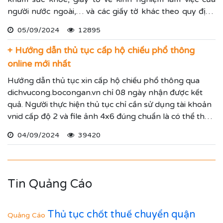
người nước ngoài,… và các giấy tờ khác theo quy định
tại nghị định 152/2020/NĐ-CP được sửa đổi bởi nghị
05/09/2024
12895
định 70/2023/NĐ-CP. Luật Trí Nam hướng dẫn quy
trình cấp giấy phép lao động mới nhất để mọi người
+ Hướng dẫn thủ tục cấp hộ chiếu phổ thông
tham khảo.
online mới nhất
Hướng dẫn thủ tục xin cấp hộ chiếu phổ thông qua
dichvucong.bocongan.vn chỉ 08 ngày nhận được kết
quả. Người thực hiện thủ tục chỉ cần sử dụng tài khoản
vnid cấp độ 2 và file ảnh 4x6 đúng chuẩn là có thể thực
hiện nộp hồ sơ online
04/09/2024
39420
Tin Quảng Cáo
Thủ tục chốt thuế chuyển quận
Quảng Cáo