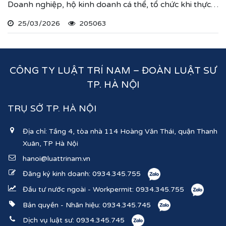
Doanh nghiệp, hộ kinh doanh cá thể, tổ chức khi thực
hiện thủ tục đăng ký kinh doanh, đăng ký hoạt động
25/03/2026
205063
ghi nhận lĩnh vực hoạt động, ngành nghề kinh doanh
theo hệ thống mã ngành kinh tế chúng tôi vừa nêu.
CÔNG TY LUẬT TRÍ NAM – ĐOÀN LUẬT SƯ
TP. HÀ NỘI
TRỤ SỞ TP. HÀ NỘI
Địa chỉ: Tầng 4, tòa nhà 114 Hoàng Văn Thái, quận Thanh
Xuân, TP Hà Nội
hanoi@luattrinam.vn
Đăng ký kinh doanh:
0934.345.755
Đầu tư nước ngoài - Workpermit:
0934.345.755
Bản quyền - Nhãn hiệu:
0934.345.745
Dịch vụ luật sư:
0934.345.745