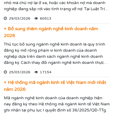
nhỏ mà chủ nợ lại ở xa, hoặc các khoản nợ mà doanh
nghiệp đang sắp rơi vào tình trạng vỡ nợ. Tại Luật Trí
Nam chúng tôi chuyên dịch vụ luật sư đại diện giải
29/03/2026
60513
quyết các tranh chấp kinh tế hiệu quả đảm bảo sẽ giúp
thực hiện các yêu cầu mà Quý vị đưa ra.
+ Bổ sung thêm ngành nghề kinh doanh năm
2026
Thủ tục bổ sung ngành nghề kinh doanh là quy trình
đăng ký mở rộng phạm vi kinh doanh của doanh
nghiệp dựa trên danh sách ngành nghề kinh doanh
đăng ký. Cách thay đổi ngành nghề kinh doanh thực
hiện theo hướng dẫn dưới đây.
25/03/2026
17154
+ Hệ thống mã ngành kinh tế Việt Nam mới nhất
năm 2026
Mã ngành nghề kinh doanh của doanh nghiệp hiện
nay đăng ký theo Hệ thống mã ngành kinh tế Việt Nam
ghi nhận tại phụ lục I quyết định số 36/2025/QĐ-TTg.