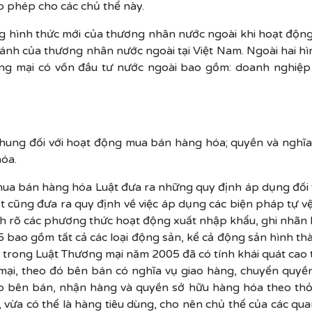
p phép cho các chủ thể này.
hình thức mới của thương nhân nước ngoài khi hoạt động
nhánh của thương nhân nước ngoài tại Việt Nam. Ngoài hai h
ơng mại có vốn đầu tư nước ngoài bao gồm: doanh nghiệ
chung đối với hoạt động mua bán hàng hóa; quyền và nghĩ
óa.
 mua bán hàng hóa Luật đưa ra những quy định áp dụng đối
 cũng đưa ra quy định về việc áp dụng các biện pháp tự 
h rõ các phương thức hoạt động xuất nhập khẩu, ghi nhãn 
ao gồm tất cả các loại động sản, kể cả động sản hình thàn
á trong Luật Thương mại năm 2005 đã có tính khái quát cao
ại, theo đó bên bán có nghĩa vụ giao hàng, chuyển quy
o bên bán, nhận hàng và quyền sở hữu hàng hóa theo thỏa 
, vừa có thể là hàng tiêu dùng, cho nên chủ thể của các 