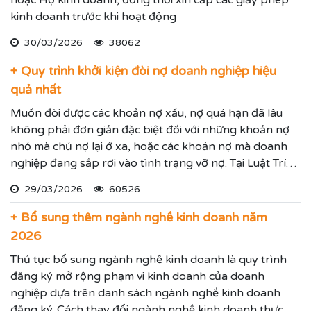
hoặc Hộ kinh doanh, đồng thời xin cấp các giấy phép
kinh doanh trước khi hoạt động
30/03/2026
38062
+ Quy trình khởi kiện đòi nợ doanh nghiệp hiệu
quả nhất
Muốn đòi được các khoản nợ xấu, nợ quá hạn đã lâu
không phải đơn giản đặc biệt đối với những khoản nợ
nhỏ mà chủ nợ lại ở xa, hoặc các khoản nợ mà doanh
nghiệp đang sắp rơi vào tình trạng vỡ nợ. Tại Luật Trí
Nam chúng tôi chuyên dịch vụ luật sư đại diện giải
29/03/2026
60526
quyết các tranh chấp kinh tế hiệu quả đảm bảo sẽ giúp
thực hiện các yêu cầu mà Quý vị đưa ra.
+ Bổ sung thêm ngành nghề kinh doanh năm
2026
Thủ tục bổ sung ngành nghề kinh doanh là quy trình
đăng ký mở rộng phạm vi kinh doanh của doanh
nghiệp dựa trên danh sách ngành nghề kinh doanh
đăng ký. Cách thay đổi ngành nghề kinh doanh thực