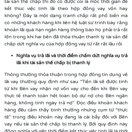
tài sản thế chấp thì đó có được coi là mốc thời gian để
kết thúc việc tính lãi theo hợp đồng vay vốn hay
không? Đây là một dạng tranh chấp rất phổ biến mà
có những khách hàng khi liên hệ luật sư trình bày rằng
khoản lãi quá hạn ngân hàng thông báo họ phải trả rất
lớn trong khi hai bên đã thỏa thuận thanh lý tài sản để
chấp dứt nghĩa vụ của hợp đồng vay từ rất rất lâu rồi.
Nghĩa vụ trả lãi và thời điểm chấm dứt nghĩa vụ trả
lãi khi tài sản thế chấp bị thanh lý
Thông thường thỏa thuận trong hợp đồng tín dụng về
lãi vay thường quy định như sau: “Tiền lãi sẽ được tính
từ khi Bên vay nhận nợ vốn vay cho đến khi Bên vay
thực tế thanh toán hết toàn bộ dư nợ cho Bên ngân
hàng, không tính ngày trả nợ”. Đọc điều khoản khách
hàng đều cảm thấy bình thường nhưng cụm từ “thực
tế” trong điều khoản này đang là cái bẫy đối với Bên
vay nếu tài sản thế chấp bị thanh lý. Bởi quy định này
đồng nghĩa với việc thời điểm kết thúc việc tính lãi là thời