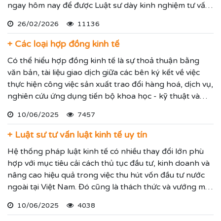
ngay hôm nay để được Luật sư dày kinh nghiệm tư vấn
soạn thảo hợp đồng hoặc rà soát chỉnh sửa hợp đồng
26/02/2026
11136
đảm bảo chặt chẽ và hợp lý nhất.
+ Các loại hợp đồng kinh tế
Có thể hiểu hợp đồng kinh tế là sự thoả thuận bằng
văn bản, tài liệu giao dịch giữa các bên ký kết về việc
thực hiện công việc sản xuất trao đổi hàng hoá, dịch vụ,
nghiên cứu ứng dụng tiến bộ khoa học - kỹ thuật và
các thoả thuận khác có mục đích kinh doanh với sự quy
10/06/2025
7457
định rõ ràng về quyền và nghĩa vụ của mỗi bên để xây
dựng và thực hiện kế hoạch của mình.
+ Luật sư tư vấn luật kinh tế uy tín
Hệ thống pháp luật kinh tế có nhiều thay đổi lớn phù
hợp với mục tiêu cải cách thủ tục đầu tư, kinh doanh và
nâng cao hiệu quả trong việc thu hút vốn đầu tư nước
ngoài tại Việt Nam. Đó cũng là thách thức và vướng mắc
mỗi thương nhân, doanh nghiệp, hộ kinh doanh có thể
10/06/2025
4038
đối diện. Quý vị khi có nhu cầu tư vấn pháp luật kinh tế