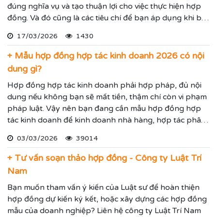
đúng nghĩa vụ và tạo thuận lợi cho việc thực hiện hợp
đồng. Và đó cũng là các tiêu chí để bạn áp dụng khi bắt
tay vào soạn thảo hợp đồng cho cá nhân/ doanh
17/03/2026
1430
nghiệp bạn.
+ Mẫu hợp đồng hợp tác kinh doanh 2026 có nội
dung gì?
Hợp đồng hợp tác kinh doanh phải hợp pháp, đủ nội
dung nếu không bạn sẽ mất tiền, thậm chí còn vi phạm
pháp luật. Vậy nên bạn đang cần mẫu hợp đồng hợp
tác kinh doanh để kinh doanh nhà hàng, hợp tác phân
bán hàng hoặc cung ứng dịch vụ, hay liên kết kinh
03/03/2026
39014
doanh hãy xem quy định mới về hợp đồng hợp tác kinh
doanh dưới đây.
+ Tư vấn soạn thảo hợp đồng - Công ty Luật Trí
Nam
Bạn muốn tham vấn ý kiến của Luật sư để hoàn thiện
hợp đồng dự kiến ký kết, hoặc xây dựng các hợp đồng
mẫu của doanh nghiệp? Liên hệ công ty Luật Trí Nam