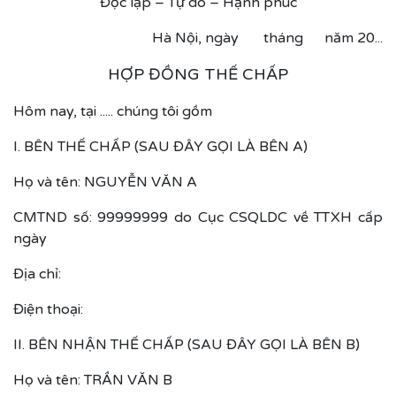
Độc lập – Tự do – Hạnh phúc
Hà Nội, ngày tháng năm 20...
HỢP ĐỒNG THẾ CHẤP
Hôm nay, tại ..... chúng tôi gồm
I. BÊN THẾ CHẤP (SAU ĐÂY GỌI LÀ BÊN A)
Họ và tên: NGUYỄN VĂN A
CMTND số: 99999999 do Cục CSQLDC về TTXH cấp
ngày
Địa chỉ:
Điện thoại:
II. BÊN NHẬN THẾ CHẤP (SAU ĐÂY GỌI LÀ BÊN B)
Họ và tên: TRẦN VĂN B