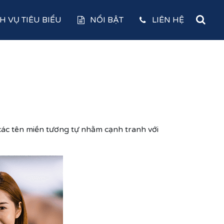
H VỤ TIÊU BIỂU
NỔI BẬT
LIÊN HỆ
ác tên miền tương tự nhằm cạnh tranh với