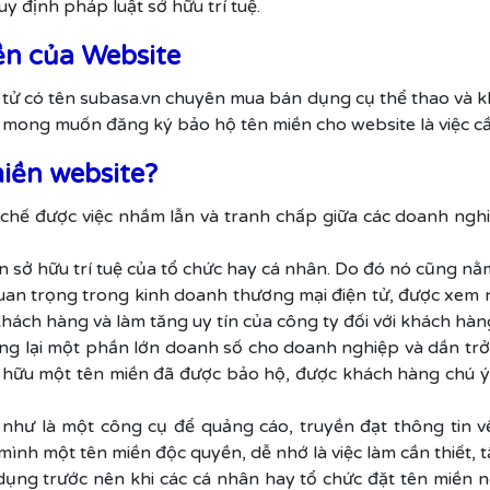
y định pháp luật sở hữu trí tuệ.
ền của Website
tử có tên subasa.vn chuyên mua bán dụng cụ thể thao và k
ong muốn đăng ký bảo hộ tên miền cho website là việc cầ
iền website?
chế được việc nhầm lẫn và tranh chấp giữa các doanh nghiệ
n sở hữu trí tuệ của tổ chức hay cá nhân. Do đó nó cũng nằ
quan trọng trong kinh doanh thương mại điện tử, được xem
hách hàng và làm tăng uy tín của công ty đối với khách hàn
ng lại một phần lớn doanh số cho doanh nghiệp và dần tr
 hữu một tên miền đã được bảo hộ, được khách hàng chú ý
như là một công cụ để quảng cáo, truyền đạt thông tin v
mình một tên miền độc quyền, dễ nhớ là việc làm cần thiết, t
ụng trước nên khi các cá nhân hay tổ chức đặt tên miền nê