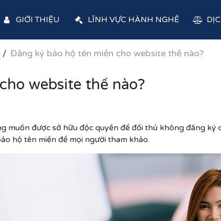
GIỚI THIỆU
LĨNH VỰC HÀNH NGHỀ
DỊC
Đăng ký bảo hộ tên miền cho website thế nào?
cho website thế nào?
ng muốn được sở hữu độc quyền để đối thủ không đăng ký c
bảo hộ tên miền để mọi người tham khảo.