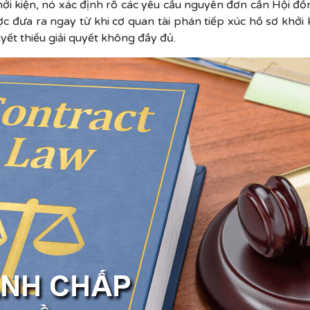
ởi kiện, nó xác định rõ các yêu cầu nguyên đơn cần Hội đồng
c đưa ra ngay từ khi cơ quan tài phán tiếp xúc hồ sơ khởi 
uyết thiếu giải quyết không đầy đủ.