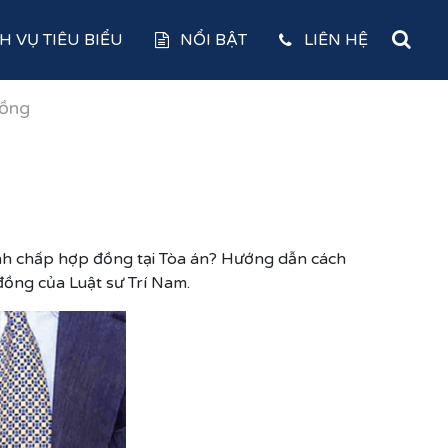
H VỤ TIÊU BIỂU
NỔI BẬT
LIÊN HỆ
đồng
ranh chấp hợp đồng tại Tòa án? Hướng dẫn cách
đồng của Luật sư Trí Nam.