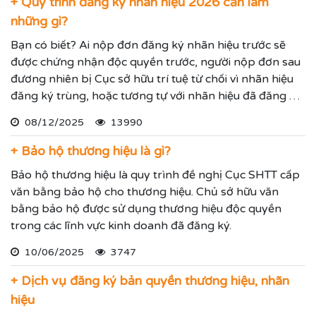
+ Quy trình đăng ký nhãn hiệu 2026 cần làm
những gì?
Bạn có biết? Ai nộp đơn đăng ký nhãn hiệu trước sẽ
được chứng nhận độc quyền trước, người nộp đơn sau
đương nhiên bị Cục sở hữu trí tuệ từ chối vì nhãn hiệu
đăng ký trùng, hoặc tương tự với nhãn hiệu đã đăng ký.
Vậy nếu bạn đăng muốn đăng ký nhãn hiệu hãy đừng
08/12/2025
13990
bỏ qua những chia sẻ hữu ích của chúng tôi trong bài
viết này.
+ Bảo hộ thương hiệu là gì?
Bảo hộ thương hiệu là quy trình đề nghị Cục SHTT cấp
văn bằng bảo hộ cho thương hiệu. Chủ sở hữu văn
bằng bảo hộ được sử dụng thương hiệu độc quyền
trong các lĩnh vực kinh doanh đã đăng ký.
10/06/2025
3747
+ Dịch vụ đăng ký bản quyền thương hiệu, nhãn
hiệu