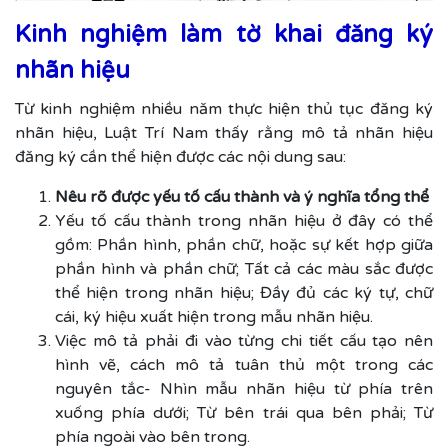
Kinh nghiệm làm tờ khai đăng ký
nhãn hiệu
Từ kinh nghiệm nhiều năm thực hiện thủ tục đăng ký
nhãn hiệu, Luật Trí Nam thấy rằng mô tả nhãn hiệu
đăng ký cần thể hiện được các nội dung sau:
Nêu rõ được yếu tố cấu thành và ý nghĩa tổng thể
Yếu tố cấu thành trong nhãn hiệu ở đây có thể
gồm: Phần hình, phần chữ, hoặc sự kết hợp giữa
phần hình và phần chữ; Tất cả các màu sắc được
thể hiện trong nhãn hiệu; Đầy đủ các ký tự, chữ
cái, ký hiệu xuất hiện trong mẫu nhãn hiệu.
Việc mô tả phải đi vào từng chi tiết cấu tạo nên
hình vẽ, cách mô tả tuân thủ một trong các
nguyên tắc- Nhìn mẫu nhãn hiệu từ phía trên
xuống phía dưới; Từ bên trái qua bên phải; Từ
phía ngoài vào bên trong.