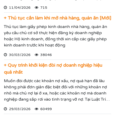
sử dụng kiểu dáng sản phẩm trong 05 năm và được gia
11/04/2026
715
hạn đến 15 năm.
+ Thủ tục cần làm khi mở nhà hàng, quán ăn [Mới]
Thủ tục làm giấy phép kinh doanh nhà hàng, quán ăn
yêu cầu chủ cơ sở thực hiện đăng ký doanh nghiệp
hoặc Hộ kinh doanh, đồng thời xin cấp các giấy phép
kinh doanh trước khi hoạt động
30/03/2026
38046
+ Quy trình khởi kiện đòi nợ doanh nghiệp hiệu
quả nhất
Muốn đòi được các khoản nợ xấu, nợ quá hạn đã lâu
không phải đơn giản đặc biệt đối với những khoản nợ
nhỏ mà chủ nợ lại ở xa, hoặc các khoản nợ mà doanh
nghiệp đang sắp rơi vào tình trạng vỡ nợ. Tại Luật Trí
Nam chúng tôi chuyên dịch vụ luật sư đại diện giải
29/03/2026
60499
quyết các tranh chấp kinh tế hiệu quả đảm bảo sẽ giúp