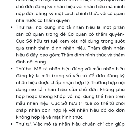
chủ đơn đăng ký nhãn hiệu với nhãn hiệu mà mình
nộp đơn đăng ký một cách chính thức với cơ quan
nhà nước có thẩm quyền.
Thứ hai, nội dung mô tả nhãn hiệu là một phần
căn cứ quan trọng để Cơ quan có thẩm quyền-
Cục Sở hữu trí tuệ xem xét nội dung trong suốt
quá trình thẩm định nhãn hiệu. Thẩm định nhãn
hiệu ở đây bao gồm: Thẩm định hình thức và thẩm
định nội dung.
Thứ ba, Mô tả nhãn hiệu đúng với mẫu nhãn hiệu
đăng ký là một trong số yếu tố để đơn đăng ký
nhãn hiệu được chấp nhận hợp lệ. Trường hợp nội
dung mô tả nhãn hiệu của chủ đơn không phù
hợp hoặc không khớp với nội dung thể hiện trên
mẫu nhãn hiệu, Cục Sở hữu trí tuệ có thể từ chối
chấp nhận đơn hợp lệ với nhãn hiệu đó do đơn
không hợp lệ về mặt hình thức.
Thứ tư, Việc mô tả nhãn hiệu chuẩn chỉ còn giúp