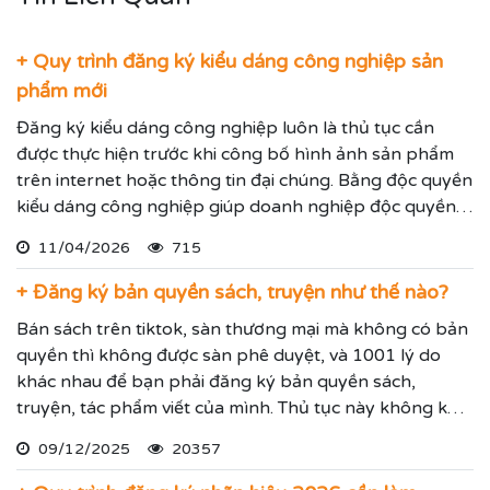
+ Quy trình đăng ký kiểu dáng công nghiệp sản
phẩm mới
Đăng ký kiểu dáng công nghiệp luôn là thủ tục cần
được thực hiện trước khi công bố hình ảnh sản phẩm
trên internet hoặc thông tin đại chúng. Bằng độc quyền
kiểu dáng công nghiệp giúp doanh nghiệp độc quyền
sử dụng kiểu dáng sản phẩm trong 05 năm và được gia
11/04/2026
715
hạn đến 15 năm.
+ Đăng ký bản quyền sách, truyện như thế nào?
Bán sách trên tiktok, sàn thương mại mà không có bản
quyền thì không được sàn phê duyệt, và 1001 lý do
khác nhau để bạn phải đăng ký bản quyền sách,
truyện, tác phẩm viết của mình. Thủ tục này không khó,
nhưng thời gian Cục bản quyền tác giả giải quyết đến 2
09/12/2025
20357
tháng là rào cản lớn nếu chúng ta đang cấp giấy chứng
nhận đăng ký quyền tác giả ngay hôm nay.