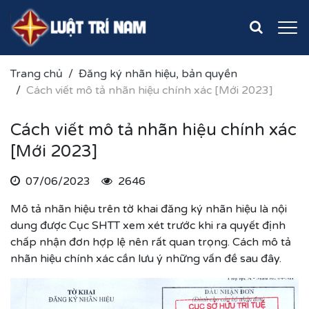
Trang chủ
Đăng ký nhãn hiệu, bản quyền
Cách viết mô tả nhãn hiệu chính xác [Mới 2023]
Cách viết mô tả nhãn hiệu chính xác
[Mới 2023]
07/06/2023
2646
Mô tả nhãn hiệu trên tờ khai đăng ký nhãn hiệu là nội
dung được Cục SHTT xem xét trước khi ra quyết định
chấp nhận đơn hợp lệ nên rất quan trọng. Cách mô tả
nhãn hiệu chính xác cần lưu ý những vấn đề sau đây.