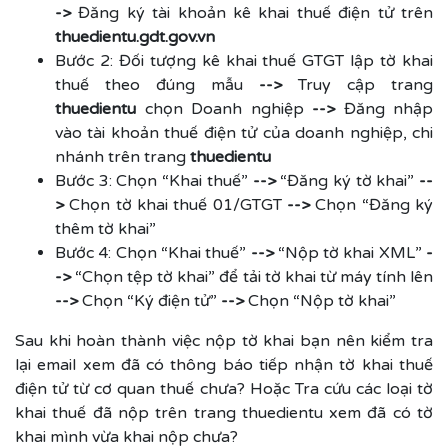
->
Đăng ký tài khoản kê khai thuế điện tử trên
thuedientu.gdt.gov.vn
Bước 2: Đối tượng kê khai thuế GTGT lập tờ khai
thuế theo đúng mẫu
-->
Truy cập trang
thuedientu
chọn Doanh nghiệp
-->
Đăng nhập
vào tài khoản thuế điện tử của doanh nghiệp, chi
nhánh trên trang
thuedientu
Bước 3: Chọn “Khai thuế”
-->
“Đăng ký tờ khai”
--
>
Chọn tờ khai thuế 01/GTGT
-->
Chọn “Đăng ký
thêm tờ khai”
Bước 4: Chọn “Khai thuế”
-->
“Nộp tờ khai XML”
-
->
“Chọn tệp tờ khai” để tải tờ khai từ máy tính lên
-->
Chọn “Ký điện tử”
-->
Chọn “Nộp tờ khai”
Sau khi hoàn thành việc nộp tờ khai bạn nên kiểm tra
lại email xem đã có thông báo tiếp nhận tờ khai thuế
điện tử từ cơ quan thuế chưa? Hoặc Tra cứu các loại tờ
khai thuế đã nộp trên trang thuedientu xem đã có tờ
khai mình vừa khai nộp chưa?