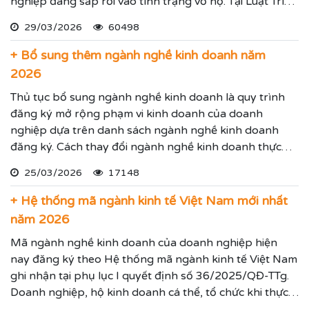
nghiệp đang sắp rơi vào tình trạng vỡ nợ. Tại Luật Trí
Nam chúng tôi chuyên dịch vụ luật sư đại diện giải
29/03/2026
60498
quyết các tranh chấp kinh tế hiệu quả đảm bảo sẽ giúp
thực hiện các yêu cầu mà Quý vị đưa ra.
+ Bổ sung thêm ngành nghề kinh doanh năm
2026
Thủ tục bổ sung ngành nghề kinh doanh là quy trình
đăng ký mở rộng phạm vi kinh doanh của doanh
nghiệp dựa trên danh sách ngành nghề kinh doanh
đăng ký. Cách thay đổi ngành nghề kinh doanh thực
hiện theo hướng dẫn dưới đây.
25/03/2026
17148
+ Hệ thống mã ngành kinh tế Việt Nam mới nhất
năm 2026
Mã ngành nghề kinh doanh của doanh nghiệp hiện
nay đăng ký theo Hệ thống mã ngành kinh tế Việt Nam
ghi nhận tại phụ lục I quyết định số 36/2025/QĐ-TTg.
Doanh nghiệp, hộ kinh doanh cá thể, tổ chức khi thực
hiện thủ tục đăng ký kinh doanh, đăng ký hoạt động