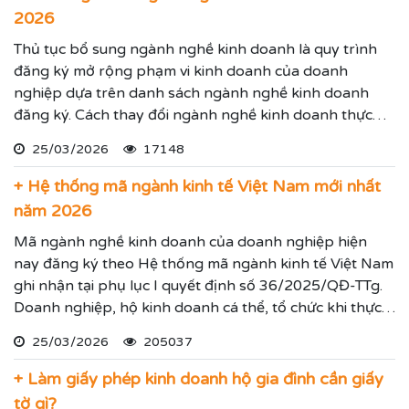
2026
Thủ tục bổ sung ngành nghề kinh doanh là quy trình
đăng ký mở rộng phạm vi kinh doanh của doanh
nghiệp dựa trên danh sách ngành nghề kinh doanh
đăng ký. Cách thay đổi ngành nghề kinh doanh thực
hiện theo hướng dẫn dưới đây.
25/03/2026
17148
+ Hệ thống mã ngành kinh tế Việt Nam mới nhất
năm 2026
Mã ngành nghề kinh doanh của doanh nghiệp hiện
nay đăng ký theo Hệ thống mã ngành kinh tế Việt Nam
ghi nhận tại phụ lục I quyết định số 36/2025/QĐ-TTg.
Doanh nghiệp, hộ kinh doanh cá thể, tổ chức khi thực
hiện thủ tục đăng ký kinh doanh, đăng ký hoạt động
25/03/2026
205037
ghi nhận lĩnh vực hoạt động, ngành nghề kinh doanh
theo hệ thống mã ngành kinh tế chúng tôi vừa nêu.
+ Làm giấy phép kinh doanh hộ gia đình cần giấy
tờ gì?