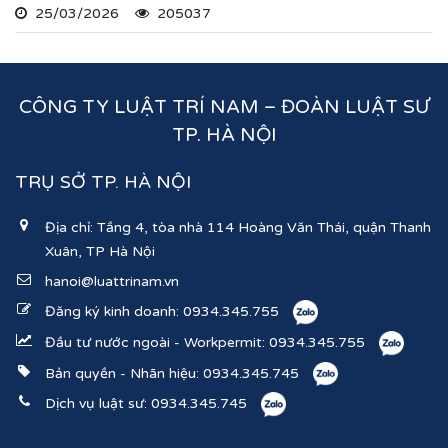
25/03/2026
205037
ghi nhận lĩnh vực hoạt động, ngành nghề kinh doanh
theo hệ thống mã ngành kinh tế chúng tôi vừa nêu.
CÔNG TY LUẬT TRÍ NAM – ĐOÀN LUẬT SƯ
TP. HÀ NỘI
TRỤ SỞ TP. HÀ NỘI
Địa chỉ: Tầng 4, tòa nhà 114 Hoàng Văn Thái, quận Thanh
Xuân, TP Hà Nội
hanoi@luattrinam.vn
Đăng ký kinh doanh:
0934.345.755
Đầu tư nước ngoài - Workpermit:
0934.345.755
Bản quyền - Nhãn hiệu:
0934.345.745
Dịch vụ luật sư:
0934.345.745