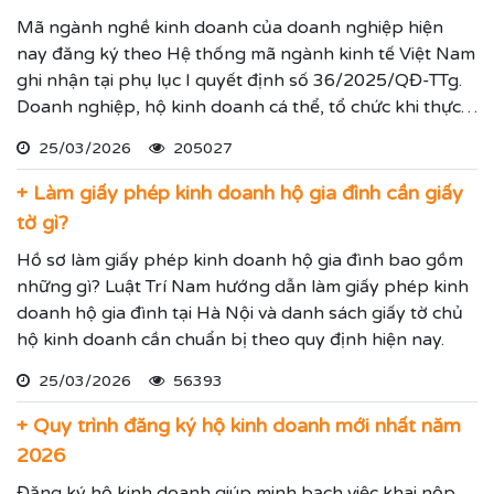
Mã ngành nghề kinh doanh của doanh nghiệp hiện
nay đăng ký theo Hệ thống mã ngành kinh tế Việt Nam
ghi nhận tại phụ lục I quyết định số 36/2025/QĐ-TTg.
Doanh nghiệp, hộ kinh doanh cá thể, tổ chức khi thực
hiện thủ tục đăng ký kinh doanh, đăng ký hoạt động
25/03/2026
205027
ghi nhận lĩnh vực hoạt động, ngành nghề kinh doanh
theo hệ thống mã ngành kinh tế chúng tôi vừa nêu.
+ Làm giấy phép kinh doanh hộ gia đình cần giấy
tờ gì?
Hồ sơ làm giấy phép kinh doanh hộ gia đình bao gồm
những gì? Luật Trí Nam hướng dẫn làm giấy phép kinh
doanh hộ gia đình tại Hà Nội và danh sách giấy tờ chủ
hộ kinh doanh cần chuẩn bị theo quy định hiện nay.
25/03/2026
56393
+ Quy trình đăng ký hộ kinh doanh mới nhất năm
2026
Đăng ký hộ kinh doanh giúp minh bạch việc khai nộp