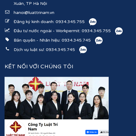
Xuân, TP Hà Nội
hanoi@luattrinam.vn
Đăng ký kinh doanh:
0934.345.755
Đầu tư nước ngoài - Workpermit:
0934.345.755
Bản quyền - Nhãn hiệu:
0934.345.745
Dịch vụ luật sư:
0934.345.745
KẾT NỐI VỚI CHÚNG TÔI