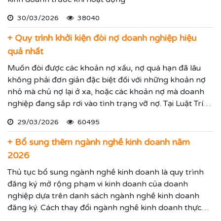
30/03/2026
38040
+ Quy trình khởi kiện đòi nợ doanh nghiệp hiệu
quả nhất
Muốn đòi được các khoản nợ xấu, nợ quá hạn đã lâu
không phải đơn giản đặc biệt đối với những khoản nợ
nhỏ mà chủ nợ lại ở xa, hoặc các khoản nợ mà doanh
nghiệp đang sắp rơi vào tình trạng vỡ nợ. Tại Luật Trí
Nam chúng tôi chuyên dịch vụ luật sư đại diện giải
29/03/2026
60495
quyết các tranh chấp kinh tế hiệu quả đảm bảo sẽ giúp
thực hiện các yêu cầu mà Quý vị đưa ra.
+ Bổ sung thêm ngành nghề kinh doanh năm
2026
Thủ tục bổ sung ngành nghề kinh doanh là quy trình
đăng ký mở rộng phạm vi kinh doanh của doanh
nghiệp dựa trên danh sách ngành nghề kinh doanh
đăng ký. Cách thay đổi ngành nghề kinh doanh thực
hiện theo hướng dẫn dưới đây.