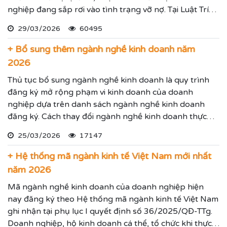
nghiệp đang sắp rơi vào tình trạng vỡ nợ. Tại Luật Trí
Nam chúng tôi chuyên dịch vụ luật sư đại diện giải
29/03/2026
60495
quyết các tranh chấp kinh tế hiệu quả đảm bảo sẽ giúp
thực hiện các yêu cầu mà Quý vị đưa ra.
+ Bổ sung thêm ngành nghề kinh doanh năm
2026
Thủ tục bổ sung ngành nghề kinh doanh là quy trình
đăng ký mở rộng phạm vi kinh doanh của doanh
nghiệp dựa trên danh sách ngành nghề kinh doanh
đăng ký. Cách thay đổi ngành nghề kinh doanh thực
hiện theo hướng dẫn dưới đây.
25/03/2026
17147
+ Hệ thống mã ngành kinh tế Việt Nam mới nhất
năm 2026
Mã ngành nghề kinh doanh của doanh nghiệp hiện
nay đăng ký theo Hệ thống mã ngành kinh tế Việt Nam
ghi nhận tại phụ lục I quyết định số 36/2025/QĐ-TTg.
Doanh nghiệp, hộ kinh doanh cá thể, tổ chức khi thực