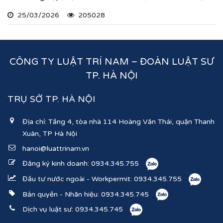
hiện thủ tục đăng ký kinh doanh, đăng ký hoạt động
25/03/2026
205028
ghi nhận lĩnh vực hoạt động, ngành nghề kinh doanh
theo hệ thống mã ngành kinh tế chúng tôi vừa nêu.
CÔNG TY LUẬT TRÍ NAM – ĐOÀN LUẬT SƯ
TP. HÀ NỘI
TRỤ SỞ TP. HÀ NỘI
Địa chỉ: Tầng 4, tòa nhà 114 Hoàng Văn Thái, quận Thanh
Xuân, TP Hà Nội
hanoi@luattrinam.vn
Đăng ký kinh doanh:
0934.345.755
Đầu tư nước ngoài - Workpermit:
0934.345.755
Bản quyền - Nhãn hiệu:
0934.345.745
Dịch vụ luật sư:
0934.345.745