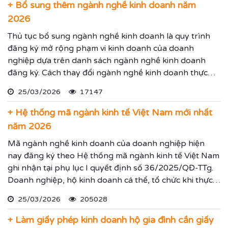
+ Bổ sung thêm ngành nghề kinh doanh năm
2026
Thủ tục bổ sung ngành nghề kinh doanh là quy trình
đăng ký mở rộng phạm vi kinh doanh của doanh
nghiệp dựa trên danh sách ngành nghề kinh doanh
đăng ký. Cách thay đổi ngành nghề kinh doanh thực
hiện theo hướng dẫn dưới đây.
25/03/2026
17147
+ Hệ thống mã ngành kinh tế Việt Nam mới nhất
năm 2026
Mã ngành nghề kinh doanh của doanh nghiệp hiện
nay đăng ký theo Hệ thống mã ngành kinh tế Việt Nam
ghi nhận tại phụ lục I quyết định số 36/2025/QĐ-TTg.
Doanh nghiệp, hộ kinh doanh cá thể, tổ chức khi thực
hiện thủ tục đăng ký kinh doanh, đăng ký hoạt động
25/03/2026
205028
ghi nhận lĩnh vực hoạt động, ngành nghề kinh doanh
theo hệ thống mã ngành kinh tế chúng tôi vừa nêu.
+ Làm giấy phép kinh doanh hộ gia đình cần giấy