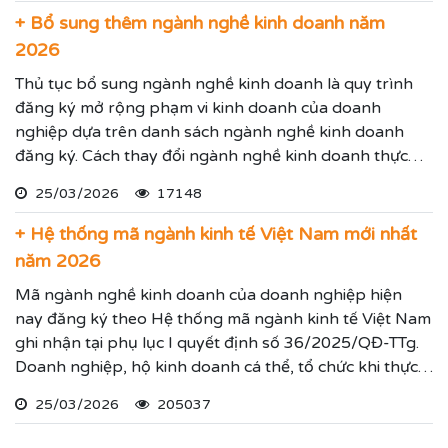
thực hiện các yêu cầu mà Quý vị đưa ra.
+ Bổ sung thêm ngành nghề kinh doanh năm
2026
Thủ tục bổ sung ngành nghề kinh doanh là quy trình
đăng ký mở rộng phạm vi kinh doanh của doanh
nghiệp dựa trên danh sách ngành nghề kinh doanh
đăng ký. Cách thay đổi ngành nghề kinh doanh thực
hiện theo hướng dẫn dưới đây.
25/03/2026
17148
+ Hệ thống mã ngành kinh tế Việt Nam mới nhất
năm 2026
Mã ngành nghề kinh doanh của doanh nghiệp hiện
nay đăng ký theo Hệ thống mã ngành kinh tế Việt Nam
ghi nhận tại phụ lục I quyết định số 36/2025/QĐ-TTg.
Doanh nghiệp, hộ kinh doanh cá thể, tổ chức khi thực
hiện thủ tục đăng ký kinh doanh, đăng ký hoạt động
25/03/2026
205037
ghi nhận lĩnh vực hoạt động, ngành nghề kinh doanh
theo hệ thống mã ngành kinh tế chúng tôi vừa nêu.