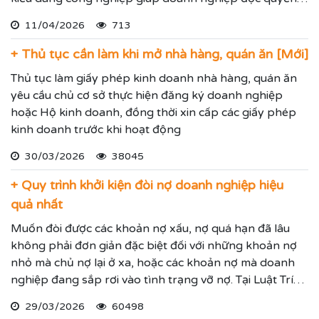
sử dụng kiểu dáng sản phẩm trong 05 năm và được gia
11/04/2026
713
hạn đến 15 năm.
+ Thủ tục cần làm khi mở nhà hàng, quán ăn [Mới]
Thủ tục làm giấy phép kinh doanh nhà hàng, quán ăn
yêu cầu chủ cơ sở thực hiện đăng ký doanh nghiệp
hoặc Hộ kinh doanh, đồng thời xin cấp các giấy phép
kinh doanh trước khi hoạt động
30/03/2026
38045
+ Quy trình khởi kiện đòi nợ doanh nghiệp hiệu
quả nhất
Muốn đòi được các khoản nợ xấu, nợ quá hạn đã lâu
không phải đơn giản đặc biệt đối với những khoản nợ
nhỏ mà chủ nợ lại ở xa, hoặc các khoản nợ mà doanh
nghiệp đang sắp rơi vào tình trạng vỡ nợ. Tại Luật Trí
Nam chúng tôi chuyên dịch vụ luật sư đại diện giải
29/03/2026
60498
quyết các tranh chấp kinh tế hiệu quả đảm bảo sẽ giúp