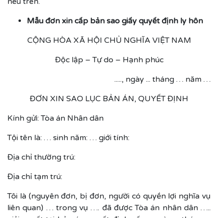
nêu trên.
Mẫu đơn xin cấp bản sao giấy quyết định ly hôn
CỘNG HÒA XÃ HỘI CHỦ NGHĨA VIỆT NAM
Độc lập – Tự do – Hạnh phúc
....., ngày ... tháng … năm …
ĐƠN XIN SAO LỤC BẢN ÁN, QUYẾT ĐỊNH
Kính gửi: Tòa án Nhân dân
Tội tên là: … sinh năm: … giới tính:
Địa chỉ thường trú:
Địa chỉ tạm trú:
Tôi là (nguyên đơn, bị đơn, người có quyền lợi nghĩa vụ
liên quan) … trong vụ …. đã được Tòa án nhân dân …..