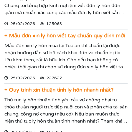
Chúng tôi tổng hợp kinh nghiệm viết đơn ly hôn đơn
giản mà chuẩn xác cùng các mẫu đơn ly hôn viết sẵn
thông dụng để các bạn tiện tham khảo.
25/02/2026
125063
+ Mẫu đơn xin ly hôn viết tay chuẩn quy định mới
Mẫu đơn xin ly hôn mua tại Tòa án thì chuẩn lại được
nhận hướng dẫn sơ bộ cách khai đơn và chuẩn bị tài
liệu kèm theo, rất là hữu ích. Còn nếu bạn không có
nhiều thời gian thì chọn sử dụng đơn xin ly hôn viết tay
như hướng dẫn dưới đây của chúng tôi, sau này khi đến
25/02/2026
227622
Tòa án mà cần khai lại đơn ly hôn thì chúng ta sẽ hoàn
thiện sau.
+ Quy trình xin thuận tình ly hôn nhanh nhất?
Thủ tục ly hôn thuận tình yêu cầu vợ chồng phải tự
thỏa thuận người trực tiếp nuôi con và phân chia tài sản
chung, công nợ chung (nếu có). Nếu bạn muốn thực
hiện thủ tục ly hôn thuận tình nhanh nhất? Tham khảo
hướng dẫn chi tiết thủ tục ly hôn thuận tình của Luật Trí