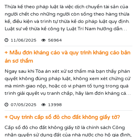
Thừa kế theo pháp luật là việc dịch chuyển tài sản của
người chết cho những người còn sống theo hàng thừa
kế, điều kiện và trình tự thừa kế do pháp luật quy định.
Luật sư về thừa kế công ty Luật Trí Nam hướng dẫn
phân chia dia sản thừa kế chính xác theo luật thừa kế
11/06/2025
56964
mới nhất.
+ Mẫu đơn kháng cáo và quy trình kháng cáo bản
án sơ thẩm
Ngay sau khi Tòa án xét xử sơ thẩm mà bạn thấy phán
quyết không đúng pháp luật, không xem xét chứng cứ
mà mình giao nộp, hoặc có vi phạm tố tụng trong quá
trình giải quyết vụ tranh chấp, hãy làm đơn kháng cáo
bản án sơ thẩm để đề nghị Tòa án cấp trên xem xét lại
07/05/2025
13998
vụ tranh chấp cho Quý vị.
+ Quy trình cấp sổ đỏ cho đất không giấy tờ?
Cấp sổ đỏ cho đất không giấy tờ là chính sách Công
nhận quyền sử dụng đất của nhà nước cho hộ gia đình,