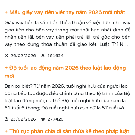
+ Mẫu giấy vay tiền viết tay năm 2026 mới nhất
Giấy vay tiền là văn bản thỏa thuận về việc bên cho vay
giao tiền cho bên vay trong một thời hạn nhất định để
nhận tiền lãi, bên vay tiền phải trả lãi, trả gốc cho bên
vay theo đúng thỏa thuận đã giao kết. Luật Trí Nam
chia sẻ các mẫu giấy vay tiền mới nhất và cách viết giấy
26/02/2026
181634
cho vay tiền chuẩn xác.
+ Độ tuổi lao động năm 2026 theo luật lao động
mới
Bạn có biết? Từ năm 2026, tuổi nghỉ hưu của người lao
động tiếp tục được điều chỉnh tăng theo lộ trình của Bộ
luật lao động mới, cụ thể: Độ tuổi nghỉ hưu của nam là
61 tuổi 6 tháng; Độ tuổi nghỉ hưu của nữ là 57 tuổi và
độ tuổi nghỉ hưu sẽ được tăng dần thêm các năm.
23/02/2026
277420
+ Thủ tục phân chia di sản thừa kế theo pháp luật