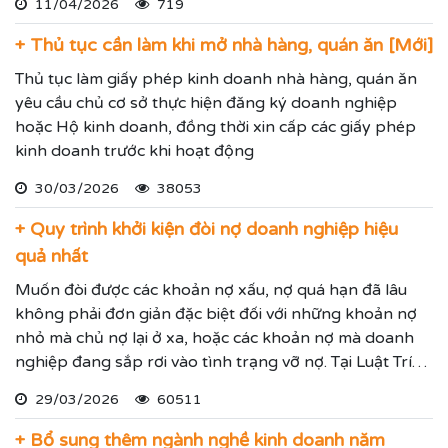
11/04/2026
719
hạn đến 15 năm.
+ Thủ tục cần làm khi mở nhà hàng, quán ăn [Mới]
Thủ tục làm giấy phép kinh doanh nhà hàng, quán ăn
yêu cầu chủ cơ sở thực hiện đăng ký doanh nghiệp
hoặc Hộ kinh doanh, đồng thời xin cấp các giấy phép
kinh doanh trước khi hoạt động
30/03/2026
38053
+ Quy trình khởi kiện đòi nợ doanh nghiệp hiệu
quả nhất
Muốn đòi được các khoản nợ xấu, nợ quá hạn đã lâu
không phải đơn giản đặc biệt đối với những khoản nợ
nhỏ mà chủ nợ lại ở xa, hoặc các khoản nợ mà doanh
nghiệp đang sắp rơi vào tình trạng vỡ nợ. Tại Luật Trí
Nam chúng tôi chuyên dịch vụ luật sư đại diện giải
29/03/2026
60511
quyết các tranh chấp kinh tế hiệu quả đảm bảo sẽ giúp
thực hiện các yêu cầu mà Quý vị đưa ra.
+ Bổ sung thêm ngành nghề kinh doanh năm