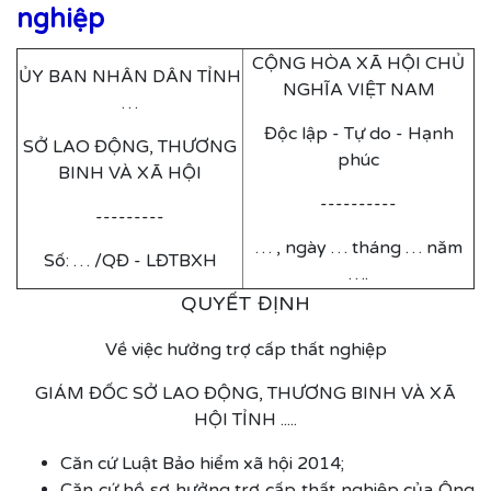
nghiệp
CỘNG HÒA XÃ HỘI CHỦ
ỦY BAN NHÂN DÂN TỈNH
NGHĨA VIỆT NAM
…
Độc lập - Tự do - Hạnh
SỞ LAO ĐỘNG, THƯƠNG
phúc
BINH VÀ XÃ HỘI
----------
---------
… , ngày … tháng … năm
Số: … /QĐ - LĐTBXH
….
QUYẾT ĐỊNH
Về việc hưởng trợ cấp thất nghiệp
GIÁM ĐỐC SỞ LAO ĐỘNG, THƯƠNG BINH VÀ XÃ
HỘI TỈNH .....
Căn cứ Luật Bảo hiểm xã hội 2014;
Căn cứ hồ sơ hưởng trợ cấp thất nghiệp của Ông