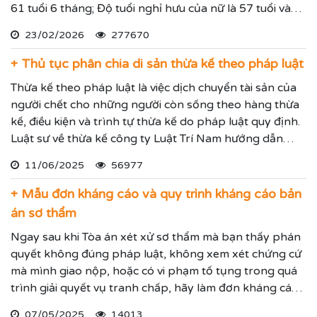
61 tuổi 6 tháng; Độ tuổi nghỉ hưu của nữ là 57 tuổi và
độ tuổi nghỉ hưu sẽ được tăng dần thêm các năm.
23/02/2026
277670
+ Thủ tục phân chia di sản thừa kế theo pháp luật
Thừa kế theo pháp luật là việc dịch chuyển tài sản của
người chết cho những người còn sống theo hàng thừa
kế, điều kiện và trình tự thừa kế do pháp luật quy định.
Luật sư về thừa kế công ty Luật Trí Nam hướng dẫn
phân chia dia sản thừa kế chính xác theo luật thừa kế
11/06/2025
56977
mới nhất.
+ Mẫu đơn kháng cáo và quy trình kháng cáo bản
án sơ thẩm
Ngay sau khi Tòa án xét xử sơ thẩm mà bạn thấy phán
quyết không đúng pháp luật, không xem xét chứng cứ
mà mình giao nộp, hoặc có vi phạm tố tụng trong quá
trình giải quyết vụ tranh chấp, hãy làm đơn kháng cáo
bản án sơ thẩm để đề nghị Tòa án cấp trên xem xét lại
07/05/2025
14013