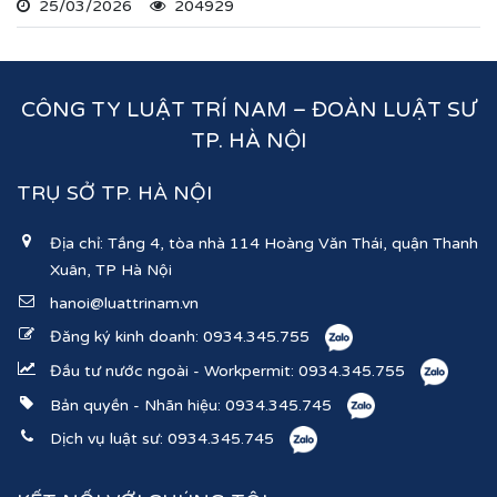
25/03/2026
204929
ghi nhận lĩnh vực hoạt động, ngành nghề kinh doanh
theo hệ thống mã ngành kinh tế chúng tôi vừa nêu.
CÔNG TY LUẬT TRÍ NAM – ĐOÀN LUẬT SƯ
TP. HÀ NỘI
TRỤ SỞ TP. HÀ NỘI
Địa chỉ: Tầng 4, tòa nhà 114 Hoàng Văn Thái, quận Thanh
Xuân, TP Hà Nội
hanoi@luattrinam.vn
Đăng ký kinh doanh:
0934.345.755
Đầu tư nước ngoài - Workpermit:
0934.345.755
Bản quyền - Nhãn hiệu:
0934.345.745
Dịch vụ luật sư:
0934.345.745