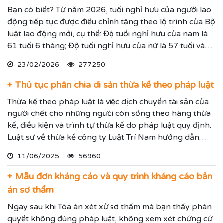
Bạn có biết? Từ năm 2026, tuổi nghỉ hưu của người lao
động tiếp tục được điều chỉnh tăng theo lộ trình của Bộ
luật lao động mới, cụ thể: Độ tuổi nghỉ hưu của nam là
61 tuổi 6 tháng; Độ tuổi nghỉ hưu của nữ là 57 tuổi và
độ tuổi nghỉ hưu sẽ được tăng dần thêm các năm.
23/02/2026
277250
+ Thủ tục phân chia di sản thừa kế theo pháp luật
Thừa kế theo pháp luật là việc dịch chuyển tài sản của
người chết cho những người còn sống theo hàng thừa
kế, điều kiện và trình tự thừa kế do pháp luật quy định.
Luật sư về thừa kế công ty Luật Trí Nam hướng dẫn
phân chia dia sản thừa kế chính xác theo luật thừa kế
11/06/2025
56960
mới nhất.
+ Mẫu đơn kháng cáo và quy trình kháng cáo bản
án sơ thẩm
Ngay sau khi Tòa án xét xử sơ thẩm mà bạn thấy phán
quyết không đúng pháp luật, không xem xét chứng cứ