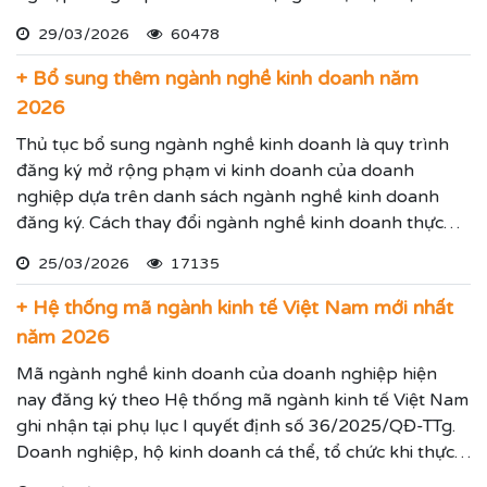
Nam chúng tôi chuyên dịch vụ luật sư đại diện giải
29/03/2026
60478
quyết các tranh chấp kinh tế hiệu quả đảm bảo sẽ giúp
thực hiện các yêu cầu mà Quý vị đưa ra.
+ Bổ sung thêm ngành nghề kinh doanh năm
2026
Thủ tục bổ sung ngành nghề kinh doanh là quy trình
đăng ký mở rộng phạm vi kinh doanh của doanh
nghiệp dựa trên danh sách ngành nghề kinh doanh
đăng ký. Cách thay đổi ngành nghề kinh doanh thực
hiện theo hướng dẫn dưới đây.
25/03/2026
17135
+ Hệ thống mã ngành kinh tế Việt Nam mới nhất
năm 2026
Mã ngành nghề kinh doanh của doanh nghiệp hiện
nay đăng ký theo Hệ thống mã ngành kinh tế Việt Nam
ghi nhận tại phụ lục I quyết định số 36/2025/QĐ-TTg.
Doanh nghiệp, hộ kinh doanh cá thể, tổ chức khi thực
hiện thủ tục đăng ký kinh doanh, đăng ký hoạt động