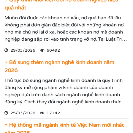
quả nhất
Muốn đòi được các khoản nợ xấu, nợ quá hạn đã lâu
không phải đơn giản đặc biệt đối với những khoản nợ
nhỏ mà chủ nợ lại ở xa, hoặc các khoản nợ mà doanh
nghiệp đang sắp rơi vào tình trạng vỡ nợ. Tại Luật Trí
Nam chúng tôi chuyên dịch vụ luật sư đại diện giải
29/03/2026
60492
quyết các tranh chấp kinh tế hiệu quả đảm bảo sẽ giúp
thực hiện các yêu cầu mà Quý vị đưa ra.
+ Bổ sung thêm ngành nghề kinh doanh năm
2026
Thủ tục bổ sung ngành nghề kinh doanh là quy trình
đăng ký mở rộng phạm vi kinh doanh của doanh
nghiệp dựa trên danh sách ngành nghề kinh doanh
đăng ký. Cách thay đổi ngành nghề kinh doanh thực
hiện theo hướng dẫn dưới đây.
25/03/2026
17142
+ Hệ thống mã ngành kinh tế Việt Nam mới nhất