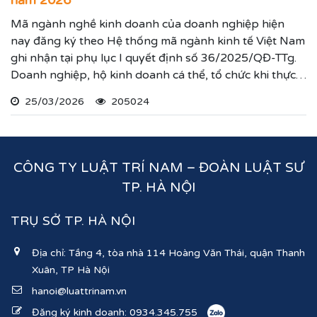
năm 2026
Mã ngành nghề kinh doanh của doanh nghiệp hiện
nay đăng ký theo Hệ thống mã ngành kinh tế Việt Nam
ghi nhận tại phụ lục I quyết định số 36/2025/QĐ-TTg.
Doanh nghiệp, hộ kinh doanh cá thể, tổ chức khi thực
hiện thủ tục đăng ký kinh doanh, đăng ký hoạt động
25/03/2026
205024
ghi nhận lĩnh vực hoạt động, ngành nghề kinh doanh
theo hệ thống mã ngành kinh tế chúng tôi vừa nêu.
CÔNG TY LUẬT TRÍ NAM – ĐOÀN LUẬT SƯ
TP. HÀ NỘI
TRỤ SỞ TP. HÀ NỘI
Địa chỉ: Tầng 4, tòa nhà 114 Hoàng Văn Thái, quận Thanh
Xuân, TP Hà Nội
hanoi@luattrinam.vn
Đăng ký kinh doanh:
0934.345.755