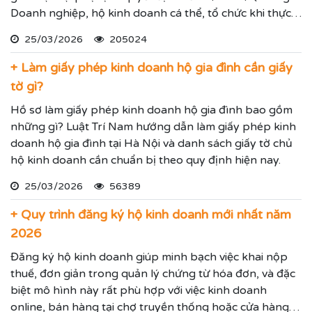
Doanh nghiệp, hộ kinh doanh cá thể, tổ chức khi thực
hiện thủ tục đăng ký kinh doanh, đăng ký hoạt động
25/03/2026
205024
ghi nhận lĩnh vực hoạt động, ngành nghề kinh doanh
theo hệ thống mã ngành kinh tế chúng tôi vừa nêu.
+ Làm giấy phép kinh doanh hộ gia đình cần giấy
tờ gì?
Hồ sơ làm giấy phép kinh doanh hộ gia đình bao gồm
những gì? Luật Trí Nam hướng dẫn làm giấy phép kinh
doanh hộ gia đình tại Hà Nội và danh sách giấy tờ chủ
hộ kinh doanh cần chuẩn bị theo quy định hiện nay.
25/03/2026
56389
+ Quy trình đăng ký hộ kinh doanh mới nhất năm
2026
Đăng ký hộ kinh doanh giúp minh bạch việc khai nộp
thuế, đơn giản trong quản lý chứng từ hóa đơn, và đặc
biệt mô hình này rất phù hợp với việc kinh doanh
online, bán hàng tại chợ truyền thống hoặc cửa hàng