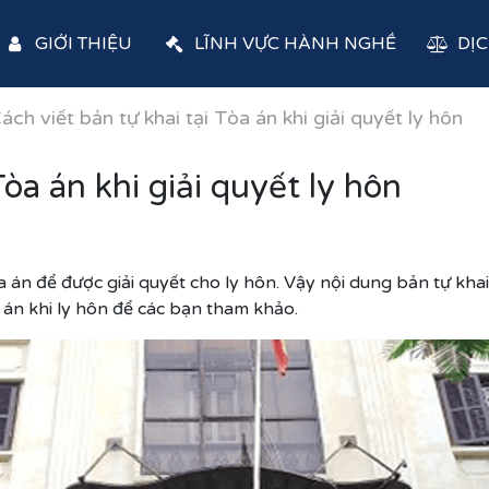
GIỚI THIỆU
LĨNH VỰC HÀNH NGHỀ
DỊC
ách viết bản tự khai tại Tòa án khi giải quyết ly hôn
Tòa án khi giải quyết ly hôn
a án để được giải quyết cho ly hôn. Vậy nội dung bản tự khai l
 án khi ly hôn để các bạn tham khảo.