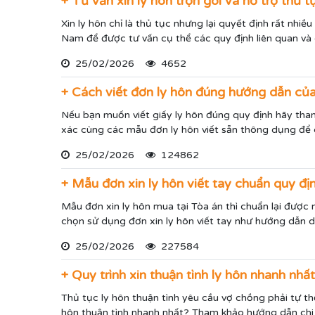
+ Tư vấn xin ly hôn trọn gói và hỗ trợ thủ 
Xin ly hôn chỉ là thủ tục nhưng lại quyết định rất nhi
Nam để được tư vấn cụ thể các quy định liên quan và 
25/02/2026
4652
+ Cách viết đơn ly hôn đúng hướng dẫn củ
Nếu bạn muốn viết giấy ly hôn đúng quy định hãy tha
xác cùng các mẫu đơn ly hôn viết sẵn thông dụng để 
25/02/2026
124862
+ Mẫu đơn xin ly hôn viết tay chuẩn quy đị
Mẫu đơn xin ly hôn mua tại Tòa án thì chuẩn lại được n
chọn sử dụng đơn xin ly hôn viết tay như hướng dẫn dư
25/02/2026
227584
+ Quy trình xin thuận tình ly hôn nhanh nhấ
Thủ tục ly hôn thuận tình yêu cầu vợ chồng phải tự th
hôn thuận tình nhanh nhất? Tham khảo hướng dẫn chi t