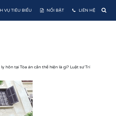
H VỤ TIÊU BIỂU
NỔI BẬT
LIÊN HỆ
y hôn tại Tòa án cần thể hiện là gì? Luật sư Trí