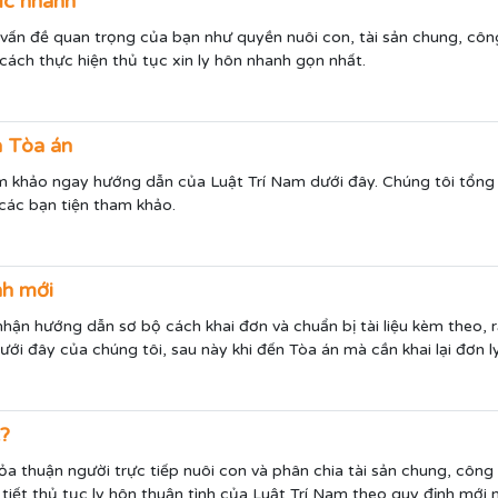
tục nhanh
ều vấn đề quan trọng của bạn như quyền nuôi con, tài sản chung, côn
cách thực hiện thủ tục xin ly hôn nhanh gọn nhất.
a Tòa án
m khảo ngay hướng dẫn của Luật Trí Nam dưới đây. Chúng tôi tổng 
các bạn tiện tham khảo.
nh mới
hận hướng dẫn sơ bộ cách khai đơn và chuẩn bị tài liệu kèm theo, rấ
ới đây của chúng tôi, sau này khi đến Tòa án mà cần khai lại đơn ly
t?
ỏa thuận người trực tiếp nuôi con và phân chia tài sản chung, công
iết thủ tục ly hôn thuận tình của Luật Trí Nam theo quy định mới 