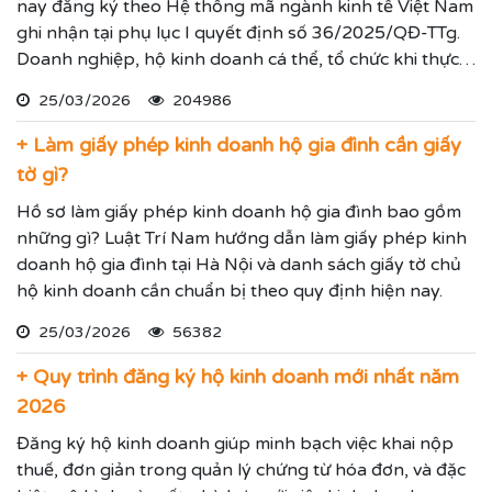
nay đăng ký theo Hệ thống mã ngành kinh tế Việt Nam
ghi nhận tại phụ lục I quyết định số 36/2025/QĐ-TTg.
Doanh nghiệp, hộ kinh doanh cá thể, tổ chức khi thực
hiện thủ tục đăng ký kinh doanh, đăng ký hoạt động
25/03/2026
204986
ghi nhận lĩnh vực hoạt động, ngành nghề kinh doanh
theo hệ thống mã ngành kinh tế chúng tôi vừa nêu.
+ Làm giấy phép kinh doanh hộ gia đình cần giấy
tờ gì?
Hồ sơ làm giấy phép kinh doanh hộ gia đình bao gồm
những gì? Luật Trí Nam hướng dẫn làm giấy phép kinh
doanh hộ gia đình tại Hà Nội và danh sách giấy tờ chủ
hộ kinh doanh cần chuẩn bị theo quy định hiện nay.
25/03/2026
56382
+ Quy trình đăng ký hộ kinh doanh mới nhất năm
2026
Đăng ký hộ kinh doanh giúp minh bạch việc khai nộp
thuế, đơn giản trong quản lý chứng từ hóa đơn, và đặc