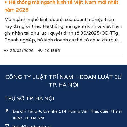
+ Hệ thống mã ngành kinh tế Việt Nam mới nhất
năm 2026
Mã ngành nghề kinh doanh của doanh nghiệp hiện
nay đăng ký theo Hệ thống mã ngành kinh tế Việt Nam
ghi nhận tại phụ lục I quyết định số 36/2025/QĐ-TTg.
Doanh nghiệp, hộ kinh doanh cá thể, tổ chức khi thực
hiện thủ tục đăng ký kinh doanh, đăng ký hoạt động
25/03/2026
204986
ghi nhận lĩnh vực hoạt động, ngành nghề kinh doanh
theo hệ thống mã ngành kinh tế chúng tôi vừa nêu.
CÔNG TY LUẬT TRÍ NAM – ĐOÀN LUẬT SƯ
TP. HÀ NỘI
TRỤ SỞ TP. HÀ NỘI
Địa chỉ: Tầng 4, tòa nhà 114 Hoàng Văn Thái, quận Thanh
Xuân, TP Hà Nội
hanoi@luattrinam.vn