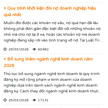
+ Quy trình khởi kiện đòi nợ doanh nghiệp hiệu
quả nhất
Muốn đòi được các khoản nợ xấu, nợ quá hạn đã lâu
không phải đơn giản đặc biệt đối với những khoản nợ
nhỏ mà chủ nợ lại ở xa, hoặc các khoản nợ mà doanh
nghiệp đang sắp rơi vào tình trạng vỡ nợ. Tại Luật Trí
Nam chúng tôi chuyên dịch vụ luật sư đại diện giải
29/03/2026
60482
quyết các tranh chấp kinh tế hiệu quả đảm bảo sẽ giúp
thực hiện các yêu cầu mà Quý vị đưa ra.
+ Bổ sung thêm ngành nghề kinh doanh năm
2026
Thủ tục bổ sung ngành nghề kinh doanh là quy trình
đăng ký mở rộng phạm vi kinh doanh của doanh
nghiệp dựa trên danh sách ngành nghề kinh doanh
đăng ký. Cách thay đổi ngành nghề kinh doanh thực
hiện theo hướng dẫn dưới đây.
25/03/2026
17141