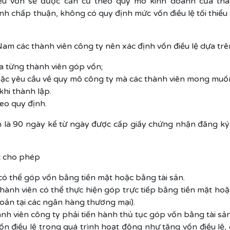
u vốn sẽ được căn cứ theo quy mô kinh doanh của thàn
h chấp thuận, không có quy định mức vốn điều lệ tối thiể
Nam các thành viên công ty nên xác định vốn điều lệ dựa trê
a từng thành viên góp vốn;
oặc yêu cầu về quy mô công ty mà các thành viên mong muố
khi thành lập.
eo quy định.
ốn là 90 ngày kể từ ngày được cấp giấy chứng nhận đăng k
t cho phép
 có thể góp vốn bằng tiền mặt hoặc bằng tài sản.
 thành viên có thể thực hiện góp trực tiếp bằng tiền mặt 
hoản tại các ngân hàng thương mại).
ành viên công ty phải tiến hành thủ tục góp vốn bằng tài sả
n điều lệ trong quá trình hoạt động như tăng vốn điều lệ, g