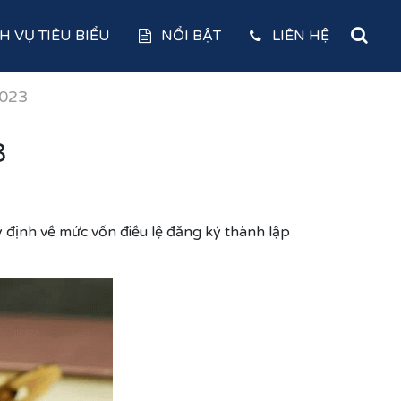
H VỤ TIÊU BIỂU
NỔI BẬT
LIÊN HỆ
2023
3
y định về mức vốn điều lệ đăng ký
thành lập