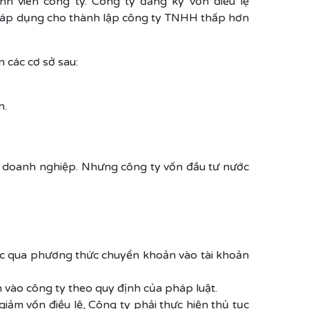
h viên công ty. Công ty đăng ký vốn điều lệ
u áp dụng cho thành lập công ty TNHH thấp hơn
n các cơ sở sau:
n.
ý doanh nghiệp. Nhưng công ty vốn đầu tư nước
hoặc qua phương thức chuyển khoản vào tài khoản
n vào công ty theo quy định của pháp luật.
iảm vốn điều lệ, Công ty phải thực hiện thủ tục