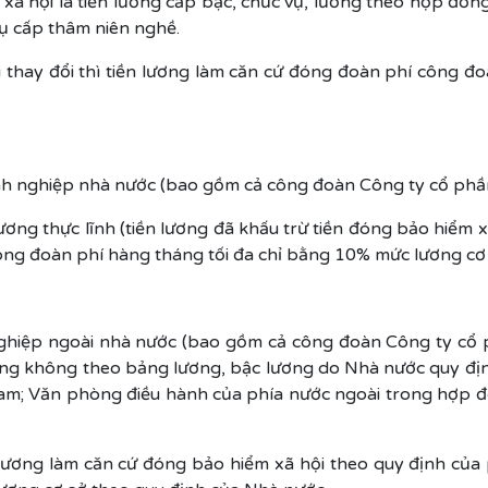
 xã hội là tiền lương cấp bậc, chức vụ, lương theo hợp đồn
ụ cấp thâm niên nghề.
i thay đổi thì tiền lương làm căn cứ đóng đoàn phí công đo
h nghiệp nhà nước (bao gồm cả công đoàn Công ty cổ phần 
g thực lĩnh (tiền lương đã khấu trừ tiền đóng bảo hiểm xã
ng đoàn phí hàng tháng tối đa chỉ bằng 10% mức lương cơ
ghiệp ngoài nhà nước (bao gồm cả công đoàn Công ty cổ 
ơng không theo bảng lương, bậc lương do Nhà nước quy định;
Nam; Văn phòng điều hành của phía nước ngoài trong hợp đ
ương làm căn cứ đóng bảo hiểm xã hội theo quy định của 