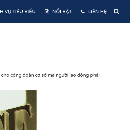
H VỤ TIÊU BIỂU
NỔI BẬT
LIÊN HỆ
 cho công đoàn cơ sở mà người lao động phải