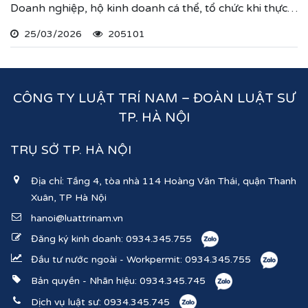
Doanh nghiệp, hộ kinh doanh cá thể, tổ chức khi thực
hiện thủ tục đăng ký kinh doanh, đăng ký hoạt động
25/03/2026
205101
ghi nhận lĩnh vực hoạt động, ngành nghề kinh doanh
theo hệ thống mã ngành kinh tế chúng tôi vừa nêu.
CÔNG TY LUẬT TRÍ NAM – ĐOÀN LUẬT SƯ
TP. HÀ NỘI
TRỤ SỞ TP. HÀ NỘI
Địa chỉ: Tầng 4, tòa nhà 114 Hoàng Văn Thái, quận Thanh
Xuân, TP Hà Nội
hanoi@luattrinam.vn
Đăng ký kinh doanh:
0934.345.755
Đầu tư nước ngoài - Workpermit:
0934.345.755
Bản quyền - Nhãn hiệu:
0934.345.745
Dịch vụ luật sư:
0934.345.745