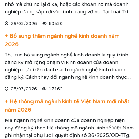
nhỏ mà chủ nợ lại ở xa, hoặc các khoản nợ mà doanh
nghiệp đang sắp rơi vào tình trạng vỡ nợ. Tại Luật Trí
Nam chúng tôi chuyên dịch vụ luật sư đại diện giải
29/03/2026
60530
quyết các tranh chấp kinh tế hiệu quả đảm bảo sẽ giúp
thực hiện các yêu cầu mà Quý vị đưa ra.
+ Bổ sung thêm ngành nghề kinh doanh năm
2026
Thủ tục bổ sung ngành nghề kinh doanh là quy trình
đăng ký mở rộng phạm vi kinh doanh của doanh
nghiệp dựa trên danh sách ngành nghề kinh doanh
đăng ký. Cách thay đổi ngành nghề kinh doanh thực
hiện theo hướng dẫn dưới đây.
25/03/2026
17162
+ Hệ thống mã ngành kinh tế Việt Nam mới nhất
năm 2026
Mã ngành nghề kinh doanh của doanh nghiệp hiện
nay đăng ký theo Hệ thống mã ngành kinh tế Việt Nam
ghi nhận tại phụ lục I quyết định số 36/2025/QĐ-TTg.