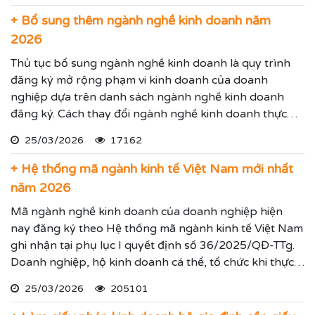
+ Bổ sung thêm ngành nghề kinh doanh năm
2026
Thủ tục bổ sung ngành nghề kinh doanh là quy trình
đăng ký mở rộng phạm vi kinh doanh của doanh
nghiệp dựa trên danh sách ngành nghề kinh doanh
đăng ký. Cách thay đổi ngành nghề kinh doanh thực
hiện theo hướng dẫn dưới đây.
25/03/2026
17162
+ Hệ thống mã ngành kinh tế Việt Nam mới nhất
năm 2026
Mã ngành nghề kinh doanh của doanh nghiệp hiện
nay đăng ký theo Hệ thống mã ngành kinh tế Việt Nam
ghi nhận tại phụ lục I quyết định số 36/2025/QĐ-TTg.
Doanh nghiệp, hộ kinh doanh cá thể, tổ chức khi thực
hiện thủ tục đăng ký kinh doanh, đăng ký hoạt động
25/03/2026
205101
ghi nhận lĩnh vực hoạt động, ngành nghề kinh doanh
theo hệ thống mã ngành kinh tế chúng tôi vừa nêu.