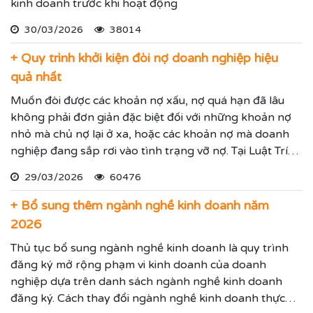
kinh doanh trước khi hoạt động
30/03/2026
38014
+ Quy trình khởi kiện đòi nợ doanh nghiệp hiệu
quả nhất
Muốn đòi được các khoản nợ xấu, nợ quá hạn đã lâu
không phải đơn giản đặc biệt đối với những khoản nợ
nhỏ mà chủ nợ lại ở xa, hoặc các khoản nợ mà doanh
nghiệp đang sắp rơi vào tình trạng vỡ nợ. Tại Luật Trí
Nam chúng tôi chuyên dịch vụ luật sư đại diện giải
29/03/2026
60476
quyết các tranh chấp kinh tế hiệu quả đảm bảo sẽ giúp
thực hiện các yêu cầu mà Quý vị đưa ra.
+ Bổ sung thêm ngành nghề kinh doanh năm
2026
Thủ tục bổ sung ngành nghề kinh doanh là quy trình
đăng ký mở rộng phạm vi kinh doanh của doanh
nghiệp dựa trên danh sách ngành nghề kinh doanh
đăng ký. Cách thay đổi ngành nghề kinh doanh thực