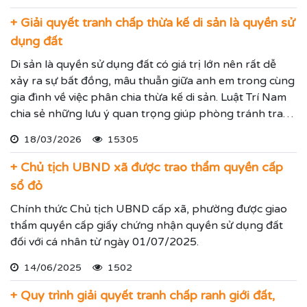
quyết các tranh chấp kinh tế hiệu quả đảm bảo sẽ giúp
thực hiện các yêu cầu mà Quý vị đưa ra.
+ Giải quyết tranh chấp thừa kế di sản là quyền sử
dụng đất
Di sản là quyền sử dụng đất có giá trị lớn nên rất dễ
xảy ra sự bất đồng, mâu thuẫn giữa anh em trong cùng
gia đình về việc phân chia thừa kế di sản. Luật Trí Nam
chia sẻ những lưu ý quan trọng giúp phòng tránh tranh
chấp khi phân chia thừa kế để mọi người tham khảo.
18/03/2026
15305
+ Chủ tịch UBND xã được trao thẩm quyền cấp
sổ đỏ
Chính thức Chủ tịch UBND cấp xã, phường được giao
thẩm quyền cấp giấy chứng nhận quyền sử dụng đất
đối với cá nhân từ ngày 01/07/2025.
14/06/2025
1502
+ Quy trình giải quyết tranh chấp ranh giới đất,