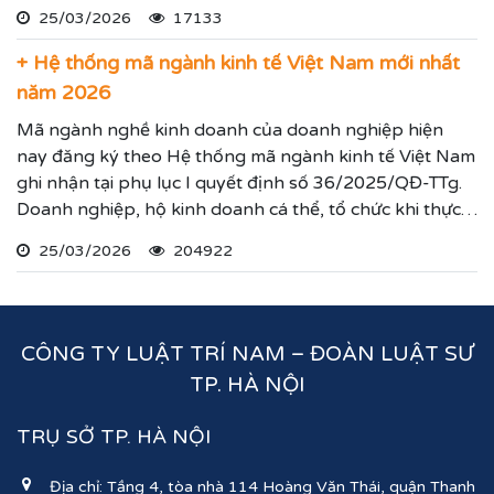
hiện theo hướng dẫn dưới đây.
25/03/2026
17133
+ Hệ thống mã ngành kinh tế Việt Nam mới nhất
năm 2026
Mã ngành nghề kinh doanh của doanh nghiệp hiện
nay đăng ký theo Hệ thống mã ngành kinh tế Việt Nam
ghi nhận tại phụ lục I quyết định số 36/2025/QĐ-TTg.
Doanh nghiệp, hộ kinh doanh cá thể, tổ chức khi thực
hiện thủ tục đăng ký kinh doanh, đăng ký hoạt động
25/03/2026
204922
ghi nhận lĩnh vực hoạt động, ngành nghề kinh doanh
theo hệ thống mã ngành kinh tế chúng tôi vừa nêu.
CÔNG TY LUẬT TRÍ NAM – ĐOÀN LUẬT SƯ
TP. HÀ NỘI
TRỤ SỞ TP. HÀ NỘI
Địa chỉ: Tầng 4, tòa nhà 114 Hoàng Văn Thái, quận Thanh