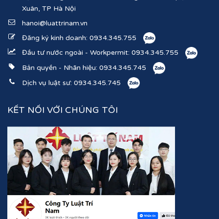
Xuân, TP Hà Nội
hanoi@luattrinam.vn
Đăng ký kinh doanh:
0934.345.755
Đầu tư nước ngoài - Workpermit:
0934.345.755
Bản quyền - Nhãn hiệu:
0934.345.745
Dịch vụ luật sư:
0934.345.745
KẾT NỐI VỚI CHÚNG TÔI