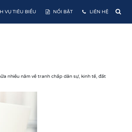
H VỤ TIÊU BIỂU
NỔI BẬT
LIÊN HỆ
chữa nhiều năm về tranh chấp dân sự, kinh tế, đất