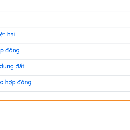
ệt hại
ợp đồng
 dụng đất
heo hợp đồng