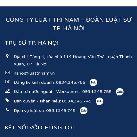
theo hệ thống mã ngành kinh tế chúng tôi vừa nêu.
CÔNG TY LUẬT TRÍ NAM – ĐOÀN LUẬT SƯ
TP. HÀ NỘI
TRỤ SỞ TP. HÀ NỘI
Địa chỉ: Tầng 4, tòa nhà 114 Hoàng Văn Thái, quận Thanh
Xuân, TP Hà Nội
hanoi@luattrinam.vn
Đăng ký kinh doanh:
0934.345.755
Đầu tư nước ngoài - Workpermit:
0934.345.755
Bản quyền - Nhãn hiệu:
0934.345.745
Dịch vụ luật sư:
0934.345.745
KẾT NỐI VỚI CHÚNG TÔI