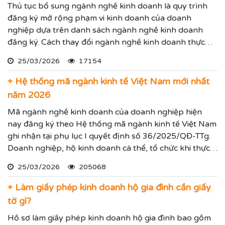
Thủ tục bổ sung ngành nghề kinh doanh là quy trình
đăng ký mở rộng phạm vi kinh doanh của doanh
nghiệp dựa trên danh sách ngành nghề kinh doanh
đăng ký. Cách thay đổi ngành nghề kinh doanh thực
hiện theo hướng dẫn dưới đây.
25/03/2026
17154
+ Hệ thống mã ngành kinh tế Việt Nam mới nhất
năm 2026
Mã ngành nghề kinh doanh của doanh nghiệp hiện
nay đăng ký theo Hệ thống mã ngành kinh tế Việt Nam
ghi nhận tại phụ lục I quyết định số 36/2025/QĐ-TTg.
Doanh nghiệp, hộ kinh doanh cá thể, tổ chức khi thực
hiện thủ tục đăng ký kinh doanh, đăng ký hoạt động
25/03/2026
205068
ghi nhận lĩnh vực hoạt động, ngành nghề kinh doanh
theo hệ thống mã ngành kinh tế chúng tôi vừa nêu.
+ Làm giấy phép kinh doanh hộ gia đình cần giấy
tờ gì?
Hồ sơ làm giấy phép kinh doanh hộ gia đình bao gồm