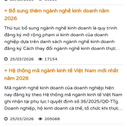
quyết các tranh chấp kinh tế hiệu quả đảm bảo sẽ giúp
thực hiện các yêu cầu mà Quý vị đưa ra.
+ Bổ sung thêm ngành nghề kinh doanh năm
2026
Thủ tục bổ sung ngành nghề kinh doanh là quy trình
đăng ký mở rộng phạm vi kinh doanh của doanh
nghiệp dựa trên danh sách ngành nghề kinh doanh
đăng ký. Cách thay đổi ngành nghề kinh doanh thực
hiện theo hướng dẫn dưới đây.
25/03/2026
17154
+ Hệ thống mã ngành kinh tế Việt Nam mới nhất
năm 2026
Mã ngành nghề kinh doanh của doanh nghiệp hiện
nay đăng ký theo Hệ thống mã ngành kinh tế Việt Nam
ghi nhận tại phụ lục I quyết định số 36/2025/QĐ-TTg.
Doanh nghiệp, hộ kinh doanh cá thể, tổ chức khi thực
hiện thủ tục đăng ký kinh doanh, đăng ký hoạt động
25/03/2026
205068
ghi nhận lĩnh vực hoạt động, ngành nghề kinh doanh