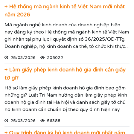
+ Hệ thống mã ngành kinh tế Việt Nam mới nhất
năm 2026
Mã ngành nghề kinh doanh của doanh nghiệp hiện
nay đăng ký theo Hệ thống mã ngành kinh tế Việt Nam
ghi nhận tại phụ lục I quyết định số 36/2025/QĐ-TTg.
Doanh nghiệp, hộ kinh doanh cá thể, tổ chức khi thực
hiện thủ tục đăng ký kinh doanh, đăng ký hoạt động
25/03/2026
205022
ghi nhận lĩnh vực hoạt động, ngành nghề kinh doanh
theo hệ thống mã ngành kinh tế chúng tôi vừa nêu.
+ Làm giấy phép kinh doanh hộ gia đình cần giấy
tờ gì?
Hồ sơ làm giấy phép kinh doanh hộ gia đình bao gồm
những gì? Luật Trí Nam hướng dẫn làm giấy phép kinh
doanh hộ gia đình tại Hà Nội và danh sách giấy tờ chủ
hộ kinh doanh cần chuẩn bị theo quy định hiện nay.
25/03/2026
56388
+ Quy trình đăng ký hộ kinh doanh mới nhất năm