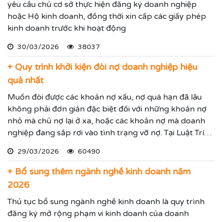
yêu cầu chủ cơ sở thực hiện đăng ký doanh nghiệp
hoặc Hộ kinh doanh, đồng thời xin cấp các giấy phép
kinh doanh trước khi hoạt động
30/03/2026
38037
+ Quy trình khởi kiện đòi nợ doanh nghiệp hiệu
quả nhất
Muốn đòi được các khoản nợ xấu, nợ quá hạn đã lâu
không phải đơn giản đặc biệt đối với những khoản nợ
nhỏ mà chủ nợ lại ở xa, hoặc các khoản nợ mà doanh
nghiệp đang sắp rơi vào tình trạng vỡ nợ. Tại Luật Trí
Nam chúng tôi chuyên dịch vụ luật sư đại diện giải
29/03/2026
60490
quyết các tranh chấp kinh tế hiệu quả đảm bảo sẽ giúp
thực hiện các yêu cầu mà Quý vị đưa ra.
+ Bổ sung thêm ngành nghề kinh doanh năm
2026
Thủ tục bổ sung ngành nghề kinh doanh là quy trình
đăng ký mở rộng phạm vi kinh doanh của doanh