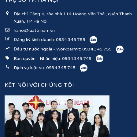
TRỤ SỞ TP. HÀ NỘI
Địa chỉ: Tầng 4, tòa nhà 114 Hoàng Văn Thái, quận Thanh
Xuân, TP Hà Nội
hanoi@luattrinam.vn
Đăng ký kinh doanh:
0934.345.755
Đầu tư nước ngoài - Workpermit:
0934.345.755
Bản quyền - Nhãn hiệu:
0934.345.745
Dịch vụ luật sư:
0934.345.745
KẾT NỐI VỚI CHÚNG TÔI