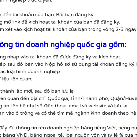
anh nghiệp trực tuyến.
n đến tài khoản của bạn. Rồi bạn đăng ký.
g mở link để kích hoạt tài khoản của bạn đã đăng ký.
 xét vào kịch hoạt tài khoản của bạn trong vòng 2-3 ngày 
hông tin doanh nghiệp quốc gia gồm:
g nhập vào tài khoản đã được đăng ký và kích hoạt.
ệp sau đó bạn vào Nộp hồ sơ sử dụng tài khoản đăng ký k
các loại hình doanh nghiệp
liệu liên quan:
thành lập mới, sau đó bạn lưu lại.
n liên quan đến địa chỉ: Quốc gia, Tỉnh/Thành phố, Quận/Huy
liên hệ như số điện thoại, email và website và lưu lại.
n vào ô trống và có thể tìm mã ngành kinh doanh theo hệ
ầy đủ thông tin tên doanh nghiệp bằng tiếng Việt, tiếng nước
t bằng VND, bằng ngoại tệ, loại nguồn vốn và tỷ lệ % của 