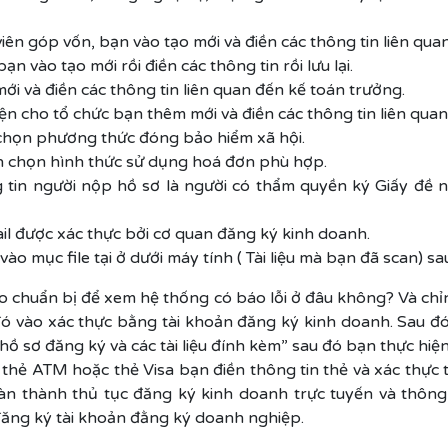
iên góp vốn, bạn vào tạo mới và điền các thông tin liên quan
ạn vào tạo mới rồi điền các thông tin rồi lưu lại.
mới và điền các thông tin liên quan đến kế toán trưởng.
iện cho tổ chức bạn thêm mới và điền các thông tin liên quan
 chọn phương thức đóng bảo hiểm xã hội.
n chọn hình thức sử dụng hoá đơn phù hợp.
 tin người nộp hồ sơ là người có thẩm quyền ký Giấy đề
il được xác thực bởi cơ quan đăng ký kinh doanh.
o mục file tại ở dưới máy tính ( Tài liệu mà bạn đã scan) sa
o chuẩn bị để xem hệ thống có báo lỗi ở đâu không? Và chỉn
ó vào xác thực bằng tài khoản đăng ký kinh doanh. Sau đó
 hồ sơ đăng ký và các tài liệu đính kèm” sau đó bạn thực hiệ
thẻ ATM hoặc thẻ Visa bạn điền thông tin thẻ và xác thực t
n thành thủ tục đăng ký kinh doanh trực tuyến và thông
đăng ký tài khoản đằng ký doanh nghiệp.