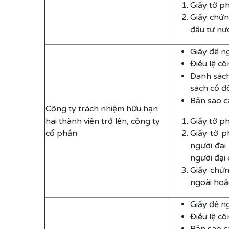
Giấy tờ ph
Giấy chứn
đầu tư nư
Giấy đề n
Điều lệ cô
Danh sách
sách cổ đ
Bản sao cá
Công ty trách nhiệm hữu hạn
hai thành viên trở lên, công ty
Giấy tờ p
cổ phần
Giấy tờ p
người đại
người đại
Giấy chứn
ngoài hoặc
Giấy đề n
Điều lệ c