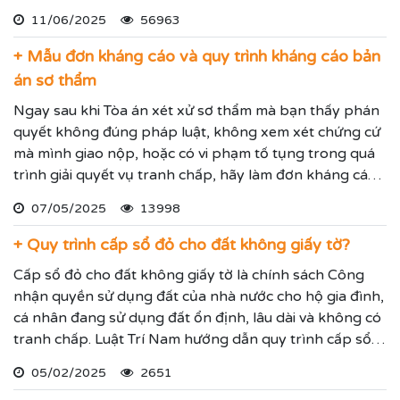
phân chia dia sản thừa kế chính xác theo luật thừa kế
11/06/2025
56963
mới nhất.
+ Mẫu đơn kháng cáo và quy trình kháng cáo bản
án sơ thẩm
Ngay sau khi Tòa án xét xử sơ thẩm mà bạn thấy phán
quyết không đúng pháp luật, không xem xét chứng cứ
mà mình giao nộp, hoặc có vi phạm tố tụng trong quá
trình giải quyết vụ tranh chấp, hãy làm đơn kháng cáo
bản án sơ thẩm để đề nghị Tòa án cấp trên xem xét lại
07/05/2025
13998
vụ tranh chấp cho Quý vị.
+ Quy trình cấp sổ đỏ cho đất không giấy tờ?
Cấp sổ đỏ cho đất không giấy tờ là chính sách Công
nhận quyền sử dụng đất của nhà nước cho hộ gia đình,
cá nhân đang sử dụng đất ổn định, lâu dài và không có
tranh chấp. Luật Trí Nam hướng dẫn quy trình cấp sổ
đỏ lần đầu để mọi người tham khảo.
05/02/2025
2651