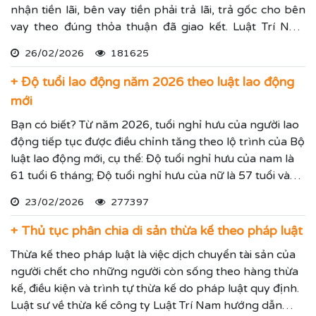
nhận tiền lãi, bên vay tiền phải trả lãi, trả gốc cho bên
vay theo đúng thỏa thuận đã giao kết. Luật Trí Nam
chia sẻ các mẫu giấy vay tiền mới nhất và cách viết giấy
26/02/2026
181625
cho vay tiền chuẩn xác.
+ Độ tuổi lao động năm 2026 theo luật lao động
mới
Bạn có biết? Từ năm 2026, tuổi nghỉ hưu của người lao
động tiếp tục được điều chỉnh tăng theo lộ trình của Bộ
luật lao động mới, cụ thể: Độ tuổi nghỉ hưu của nam là
61 tuổi 6 tháng; Độ tuổi nghỉ hưu của nữ là 57 tuổi và
độ tuổi nghỉ hưu sẽ được tăng dần thêm các năm.
23/02/2026
277397
+ Thủ tục phân chia di sản thừa kế theo pháp luật
Thừa kế theo pháp luật là việc dịch chuyển tài sản của
người chết cho những người còn sống theo hàng thừa
kế, điều kiện và trình tự thừa kế do pháp luật quy định.
Luật sư về thừa kế công ty Luật Trí Nam hướng dẫn