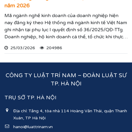
năm 2026
Mã ngành nghề kinh doanh của doanh nghiệp hiện
nay đăng ký theo Hệ thống mã ngành kinh tế Việt Nam
ghi nhận tại phụ lục I quyết định số 36/2025/QĐ-TTg.
Doanh nghiệp, hộ kinh doanh cá thể, tổ chức khi thực
hiện thủ tục đăng ký kinh doanh, đăng ký hoạt động
25/03/2026
204986
ghi nhận lĩnh vực hoạt động, ngành nghề kinh doanh
theo hệ thống mã ngành kinh tế chúng tôi vừa nêu.
CÔNG TY LUẬT TRÍ NAM – ĐOÀN LUẬT SƯ
TP. HÀ NỘI
TRỤ SỞ TP. HÀ NỘI
Địa chỉ: Tầng 4, tòa nhà 114 Hoàng Văn Thái, quận Thanh
Xuân, TP Hà Nội
hanoi@luattrinam.vn