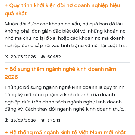
+ Quy trình khởi kiện đòi nợ doanh nghiệp hiệu
quả nhất
Muốn đòi được các khoản nợ xấu, nợ quá hạn đã lâu
không phải đơn giản đặc biệt đối với những khoản nợ
nhỏ mà chủ nợ lại ở xa, hoặc các khoản nợ mà doanh
nghiệp đang sắp rơi vào tình trạng vỡ nợ. Tại Luật Trí
Nam chúng tôi chuyên dịch vụ luật sư đại diện giải
29/03/2026
60482
quyết các tranh chấp kinh tế hiệu quả đảm bảo sẽ giúp
thực hiện các yêu cầu mà Quý vị đưa ra.
+ Bổ sung thêm ngành nghề kinh doanh năm
2026
Thủ tục bổ sung ngành nghề kinh doanh là quy trình
đăng ký mở rộng phạm vi kinh doanh của doanh
nghiệp dựa trên danh sách ngành nghề kinh doanh
đăng ký. Cách thay đổi ngành nghề kinh doanh thực
hiện theo hướng dẫn dưới đây.
25/03/2026
17141
+ Hệ thống mã ngành kinh tế Việt Nam mới nhất