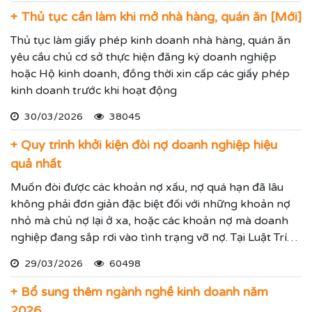
+ Thủ tục cần làm khi mở nhà hàng, quán ăn [Mới]
Thủ tục làm giấy phép kinh doanh nhà hàng, quán ăn
yêu cầu chủ cơ sở thực hiện đăng ký doanh nghiệp
hoặc Hộ kinh doanh, đồng thời xin cấp các giấy phép
kinh doanh trước khi hoạt động
30/03/2026
38045
+ Quy trình khởi kiện đòi nợ doanh nghiệp hiệu
quả nhất
Muốn đòi được các khoản nợ xấu, nợ quá hạn đã lâu
không phải đơn giản đặc biệt đối với những khoản nợ
nhỏ mà chủ nợ lại ở xa, hoặc các khoản nợ mà doanh
nghiệp đang sắp rơi vào tình trạng vỡ nợ. Tại Luật Trí
Nam chúng tôi chuyên dịch vụ luật sư đại diện giải
29/03/2026
60498
quyết các tranh chấp kinh tế hiệu quả đảm bảo sẽ giúp
thực hiện các yêu cầu mà Quý vị đưa ra.
+ Bổ sung thêm ngành nghề kinh doanh năm
2026