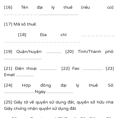
[16] Tên đại lý thuế (nếu có):
……………………….................................................
[17] Mã số thuế:
[18] Địa chỉ: ……………………..
………………………………………………….
[19] Quận/huyện: ................... [20] Tỉnh/Thành phố:
................................................
[21] Điện thoại: ..................... [22] Fax: .......................... [23]
Email: ......................
[24] Hợp đồng đại lý thuế: Số:
.......................................Ngày:..................................
[25] Giấy tờ về quyền sử dụng đất, quyền sở hữu nhà:
Giấy chứng nhận quyền sử dụng đất