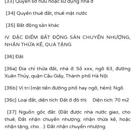
[33] Quyền sở hữu hoặc sử dụng nhà ở
[34] Quyền thuê đất, thuê mặt nước
[35] Bất động sản khác
IV. ĐẶC ĐIỂM BẤT ĐỘNG SẢN CHUYỂN NHƯỢNG,
NHẬN THỪA KẾ, QUÀ TẶNG
[36] Đất
[36a] Địa chỉ thửa đất, nhà ở: Số xxx, ngõ 63, đường
Xuân Thủy, quận Cầu Giấy, Thành phố Hà Nội.
[36b] Vị trí (mặt tiền đường phố hay ngõ, hẻm): Ngõ.
[36c] Loại đất, diện tích: Đất ở đô thị Diện tích: 70 m2
[37] Nguồn gốc đất: (Đất được nhà nước giao, cho
thuê; Đất nhận chuyển nhượng; nhận thừa kế, hoặc
nhận tặng, cho…): Đất nhận chuyển nhượng.