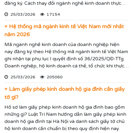
đăng ký. Cách thay đổi ngành nghề kinh doanh thực
hiện theo hướng dẫn dưới đây.
25/03/2026
17154
+ Hệ thống mã ngành kinh tế Việt Nam mới nhất
năm 2026
Mã ngành nghề kinh doanh của doanh nghiệp hiện
nay đăng ký theo Hệ thống mã ngành kinh tế Việt Nam
ghi nhận tại phụ lục I quyết định số 36/2025/QĐ-TTg.
Doanh nghiệp, hộ kinh doanh cá thể, tổ chức khi thực
hiện thủ tục đăng ký kinh doanh, đăng ký hoạt động
25/03/2026
205060
ghi nhận lĩnh vực hoạt động, ngành nghề kinh doanh
theo hệ thống mã ngành kinh tế chúng tôi vừa nêu.
+ Làm giấy phép kinh doanh hộ gia đình cần giấy
tờ gì?
Hồ sơ làm giấy phép kinh doanh hộ gia đình bao gồm
những gì? Luật Trí Nam hướng dẫn làm giấy phép kinh
doanh hộ gia đình tại Hà Nội và danh sách giấy tờ chủ
hộ kinh doanh cần chuẩn bị theo quy định hiện nay.