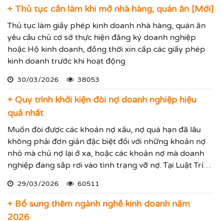
+ Thủ tục cần làm khi mở nhà hàng, quán ăn [Mới]
Thủ tục làm giấy phép kinh doanh nhà hàng, quán ăn
yêu cầu chủ cơ sở thực hiện đăng ký doanh nghiệp
hoặc Hộ kinh doanh, đồng thời xin cấp các giấy phép
kinh doanh trước khi hoạt động
30/03/2026
38053
+ Quy trình khởi kiện đòi nợ doanh nghiệp hiệu
quả nhất
Muốn đòi được các khoản nợ xấu, nợ quá hạn đã lâu
không phải đơn giản đặc biệt đối với những khoản nợ
nhỏ mà chủ nợ lại ở xa, hoặc các khoản nợ mà doanh
nghiệp đang sắp rơi vào tình trạng vỡ nợ. Tại Luật Trí
Nam chúng tôi chuyên dịch vụ luật sư đại diện giải
29/03/2026
60511
quyết các tranh chấp kinh tế hiệu quả đảm bảo sẽ giúp
thực hiện các yêu cầu mà Quý vị đưa ra.
+ Bổ sung thêm ngành nghề kinh doanh năm
2026